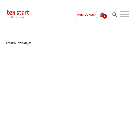
PRISIJUNGTI
0
Pradžia
/
Vartotojas
Giedrė Rimkūnaitė-Manke