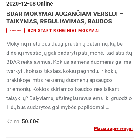
2020-12-08 Online
BDAR MOKYMAI AUGANČIAM VERSLUI –
TAIKYMAS, REGULIAVIMAS, BAUDOS
BZN START RENGINIAI
,
MOKYMAI
PREMIUM
Mokymų metu bus daug praktinių patarimų, ką be
didelių investicijų gali padaryti pati įmonė, kad atitiktų
BDAR reikalavimus. Kokius asmens duomenis galima
tvarkyti, kokiais tikslais, kokiu pagrindu, ir kokių
praktikoje imtis reikiamų duomenų apsaugos
priemonių. Kokios skiriamos baudos nesilaikant
taisyklių? Dalyviams, užsiregistravusiems iki gruodžio
1 d., bus sudarytos galimybės papildomai ...
Kaina:
50.00
€
Plačiau apie renginį