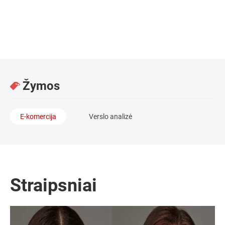
Advokatė, ekspertė / Advokatų kontora „Glimstedt”
Žymos
E-komercija
Verslo analizė
Straipsniai