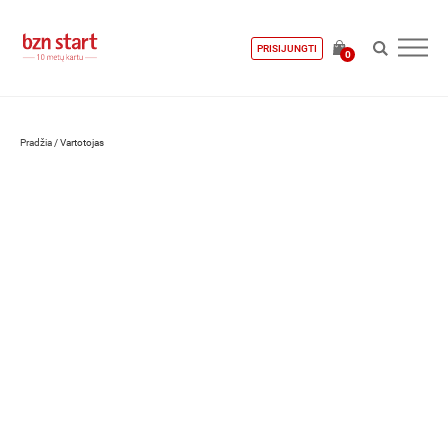
PRISIJUNGTI
0
Pradžia
/
Vartotojas
Aušra Maliauskaitė-Embrektė