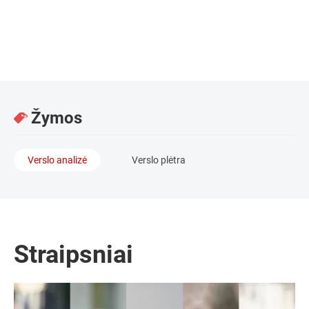
Asocijuotoji partnerė, advokatė / Advokatų kontora GLIMSTEDT
Žymos
Verslo analizė
Verslo plėtra
Straipsniai