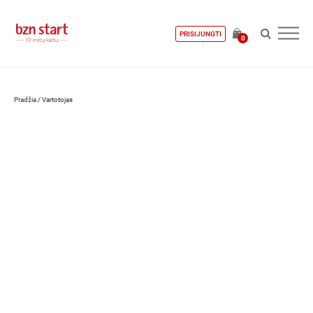
PRISIJUNGTI
0
Pradžia
/
Vartotojas
Rasa Mikutienė