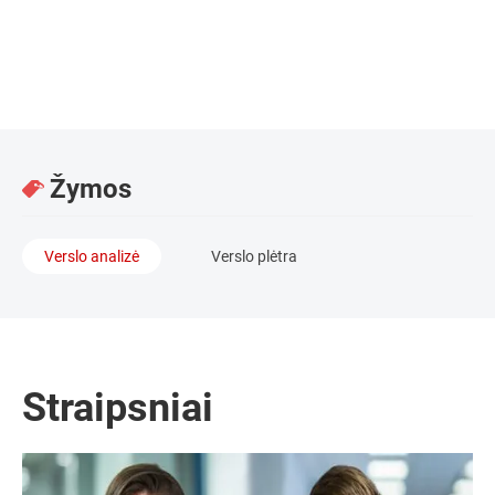
Vyresnioji teisininkė, mokesčiai / Advokatų kontora „Sorainen“
Žymos
Verslo analizė
Verslo plėtra
Straipsniai