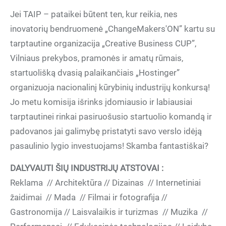
Jei TAIP – pataikei būtent ten, kur reikia, nes
inovatorių bendruomenė „ChangeMakers'ON” kartu su
tarptautine organizacija „Creative Business CUP”,
Vilniaus prekybos, pramonės ir amatų rūmais,
startuolišką dvasią palaikančiais „Hostinger”
organizuoja nacionalinį kūrybinių industrijų konkursą!
Jo metu komisija išrinks įdomiausio ir labiausiai
tarptautinei rinkai pasiruošusio startuolio komandą ir
padovanos jai galimybę pristatyti savo verslo idėją
pasaulinio lygio investuojams! Skamba fantastiškai?
DALYVAUTI ŠIŲ INDUSTRIJŲ ATSTOVAI :
Reklama // Architektūra // Dizainas // Internetiniai
žaidimai // Mada // Filmai ir fotografija //
Gastronomija // Laisvalaikis ir turizmas // Muzika //