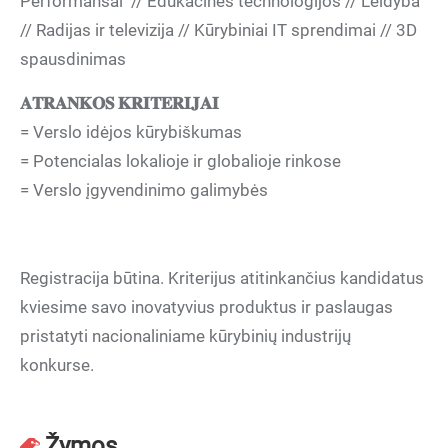
Performansai // Edukacinės technologijos // Leidyba
// Radijas ir televizija // Kūrybiniai IT sprendimai // 3D
spausdinimas
𝐀𝐓𝐑𝐀𝐍𝐊𝐎𝐒 𝐊𝐑𝐈𝐓𝐄𝐑𝐈𝐉𝐀𝐈
= Verslo idėjos kūrybiškumas
= Potencialas lokalioje ir globalioje rinkose
= Verslo įgyvendinimo galimybės
Registracija būtina. Kriterijus atitinkančius kandidatus
kviesime savo inovatyvius produktus ir paslaugas
pristatyti nacionaliniame kūrybinių industrijų
konkurse.
Žymos