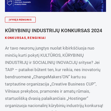
ĮVYKĘS RENGINIS
KŪRYBINIŲ INDUSTRIJŲ KONKURSAS 2024
KONKURSAS
,
RENGINIAI
Ar tavo neuronų jungtys nuolat kibirkščiuoja nuo
minčių kurti pokytį KULTŪROS, KŪRYBINIŲ
INDUSTRIJŲ ir SOCIALINIŲ INOVACIJŲ srityse? Jei
TAIP – pataikei būtent ten, kur reikia, nes inovatorių
bendruomenė „ChangeMakers’ON” kartu su
tarptautine organizacija „Creative Business CUP”,
Vilniaus prekybos, pramonės ir amatų rūmais,
startuolišką dvasią palaikančiais „Hostinger”
organizuoja nacionalinį kūrybinių industrijų konkursą!