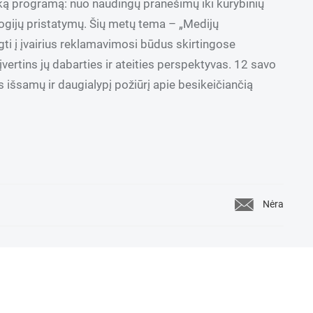
šką programą: nuo naudingų pranešimų iki kūrybinių
logijų pristatymų. Šių metų tema – „Medijų
ti į įvairius reklamavimosi būdus skirtingose
vertins jų dabarties ir ateities perspektyvas. 12 savo
s išsamų ir daugialypį požiūrį apie besikeičiančią
Nėra