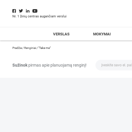
Nr. 1 žinių centras augančiam verslui
VERSLAS
MOKYMAI
Pradžia
/
Renginiai
/
"Take me"
Sužinok
pirmas apie planuojamą renginį!