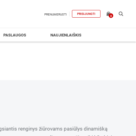
PRISIJUNGTI
PRENUMERUOTI
0
PASLAUGOS
NAUJIENLAIŠKIS
ungsiantis renginys žiūrovams pasiūlys dinamišką