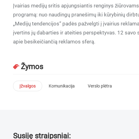
Įvairias medijų sritis apjungsiantis renginys žiūrovam
programą: nuo naudingų pranešimų iki kūrybinių dirbtu
„Medijų tendencijos“ padės pažvelgti į įvairius rekla
įvertins jų dabarties ir ateities perspektyvas. 12 savo 
apie besikeičiančią reklamos sferą.
Žymos
Įžvalgos
Komunikacija
Verslo plėtra
Susiję straipsniai: