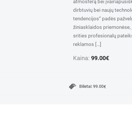
atmosferą bei įvairiapusi
dirbtuvių bei naujų techno
tendencijos“ padės pažvelg
žiniasklaidos priemonėse, į
srities profesionalų pateik
reklamos […]
Kaina:
99.00
€
Bilietai:
99.00
€