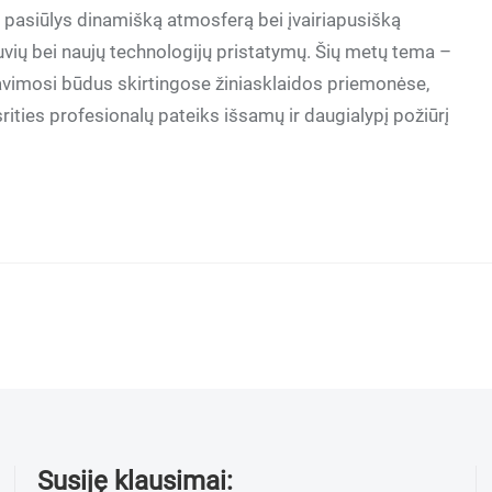
s pasiūlys dinamišką atmosferą bei įvairiapusišką
vių bei naujų technologijų pristatymų. Šių metų tema –
mavimosi būdus skirtingose žiniasklaidos priemonėse,
srities profesionalų pateiks išsamų ir daugialypį požiūrį
Susiję klausimai: