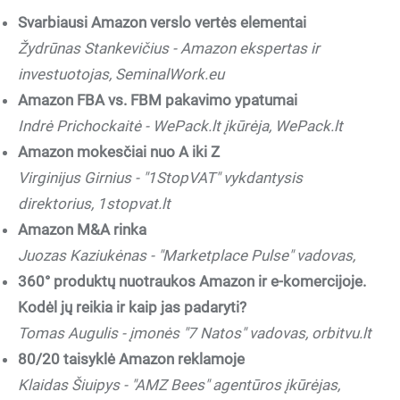
Svarbiausi Amazon verslo vertės elementai
Žydrūnas Stankevičius - Amazon ekspertas ir
investuotojas, SeminalWork.eu
Amazon FBA vs. FBM pakavimo ypatumai
Indrė Prichockaitė - WePack.lt įkūrėja, WePack.lt
Amazon mokesčiai nuo A iki Z
Virginijus Girnius - "1StopVAT" vykdantysis
direktorius, 1stopvat.lt
Amazon M&A rinka
Juozas Kaziukėnas - "Marketplace Pulse" vadovas,
360° produktų nuotraukos Amazon ir e-komercijoje.
Kodėl jų reikia ir kaip jas padaryti?
Tomas Augulis - įmonės "7 Natos" vadovas, orbitvu.lt
80/20 taisyklė Amazon reklamoje
Klaidas Šiuipys - "AMZ Bees" agentūros įkūrėjas,