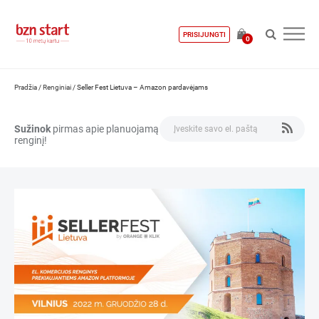
PRISIJUNGTI
0
Pradžia
/
Renginiai
/
Seller Fest Lietuva – Amazon pardavėjams
Sužinok
pirmas apie planuojamą
renginį!