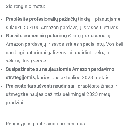
Šio renginio metu:
Praplėsite profesionalių pažinčių tinklą
– planuojame
sulaukti 50-100 Amazon pardavėjų iš visos Lietuvos.
Gausite asmeninių patarimų
iš kitų profesionalių
Amazon pardavėjų ir savos srities specialistų. Vos keli
naudingi patarimai gali ženkliai padidinti pelną ir
sėkmę Jūsų versle.
Susipažinsite su naujausiomis Amazon pardavimo
strategijomis,
kurios bus aktualios 2023 metais.
Praleisite tarpušventį naudingai
- praplėsite žinias ir
užmegzite naujas pažintis sėkmingai 2023 metų
pradžiai.
Renginyje išgirsite šiuos pranešimus: