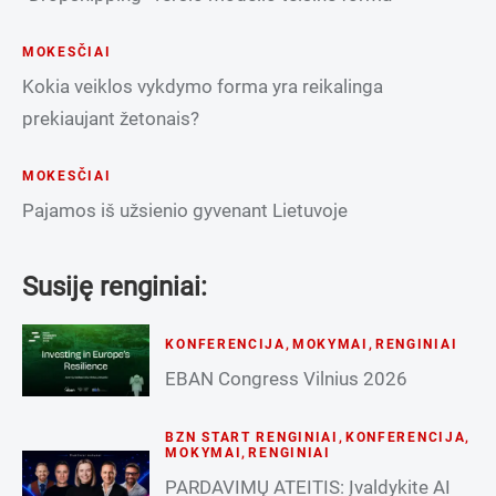
MOKESČIAI
Kokia veiklos vykdymo forma yra reikalinga
prekiaujant žetonais?
MOKESČIAI
Pajamos iš užsienio gyvenant Lietuvoje
Susiję renginiai:
KONFERENCIJA
,
MOKYMAI
,
RENGINIAI
EBAN Congress Vilnius 2026
BZN START RENGINIAI
,
KONFERENCIJA
,
MOKYMAI
,
RENGINIAI
PARDAVIMŲ ATEITIS: Įvaldykite AI