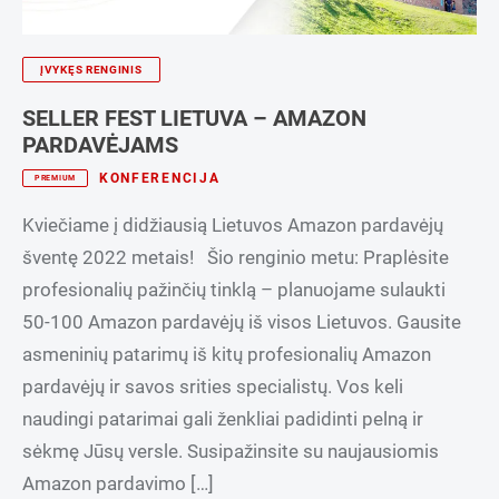
ĮVYKĘS RENGINIS
SELLER FEST LIETUVA – AMAZON
PARDAVĖJAMS
KONFERENCIJA
PREMIUM
Kviečiame į didžiausią Lietuvos Amazon pardavėjų
šventę 2022 metais! Šio renginio metu: Praplėsite
profesionalių pažinčių tinklą – planuojame sulaukti
50-100 Amazon pardavėjų iš visos Lietuvos. Gausite
asmeninių patarimų iš kitų profesionalių Amazon
pardavėjų ir savos srities specialistų. Vos keli
naudingi patarimai gali ženkliai padidinti pelną ir
sėkmę Jūsų versle. Susipažinsite su naujausiomis
Amazon pardavimo […]