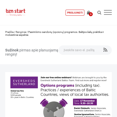
PRISIJUNGTI
0
Pradžia
/
Renginiai
/
Pasirinkimo sandorių (opcionų) programos. Baltijos šalių praktika ir
mokestiniai aspektai.
Sužinok
pirmas apie planuojamą
renginį!