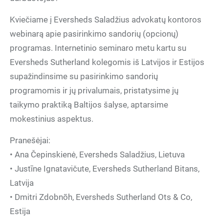
Kviečiame į Eversheds Saladžius advokatų kontoros
webinarą apie pasirinkimo sandorių (opcionų)
programas. Internetinio seminaro metu kartu su
Eversheds Sutherland kolegomis iš Latvijos ir Estijos
supažindinsime su pasirinkimo sandorių
programomis ir jų privalumais, pristatysime jų
taikymo praktiką Baltijos šalyse, aptarsime
mokestinius aspektus.
Pranešėjai:
• Ana Čepinskienė, Eversheds Saladžius, Lietuva
• Justīne Ignatavičute, Eversheds Sutherland Bitans,
Latvija
• Dmitri Zdobnõh, Eversheds Sutherland Ots & Co,
Estija