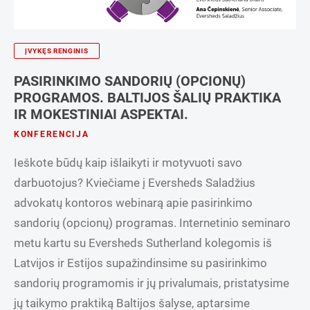
ĮVYKĘS RENGINIS
PASIRINKIMO SANDORIŲ (OPCIONŲ)
PROGRAMOS. BALTIJOS ŠALIŲ PRAKTIKA
IR MOKESTINIAI ASPEKTAI.
KONFERENCIJA
Ieškote būdų kaip išlaikyti ir motyvuoti savo
darbuotojus? Kviečiame į Eversheds Saladžius
advokatų kontoros webinarą apie pasirinkimo
sandorių (opcionų) programas. Internetinio seminaro
metu kartu su Eversheds Sutherland kolegomis iš
Latvijos ir Estijos supažindinsime su pasirinkimo
sandorių programomis ir jų privalumais, pristatysime
jų taikymo praktiką Baltijos šalyse, aptarsime