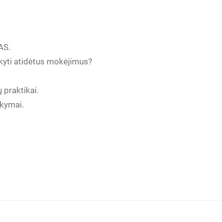
AS.
ikyti atidėtus mokėjimus?
praktikai.
akymai.