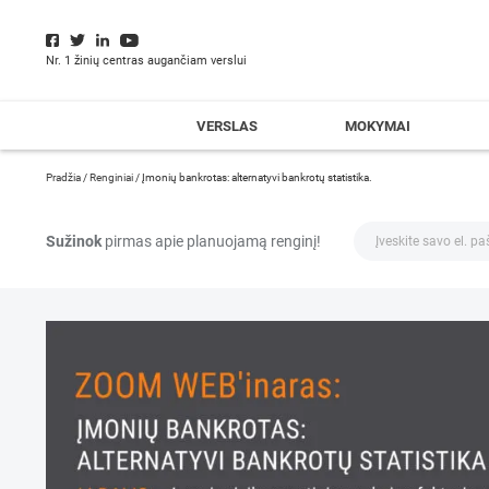
Nr. 1 žinių centras augančiam verslui
VERSLAS
MOKYMAI
Pradžia
/
Renginiai
/
Įmonių bankrotas: alternatyvi bankrotų statistika.
Sužinok
pirmas apie planuojamą renginį!