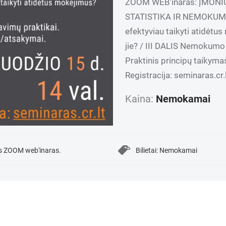
ZOOM WEB’inaras: ĮMON
STATISTIKA IR NEMOKUMAS. 
efektyviau taikyti atidėt
jie? / III DALIS Nemokumo 
Praktinis principų taikym
Registracija: seminaras.cr.
Kaina:
Nemokamai
is ZOOM web'inaras.
Bilietai: Nemokamai