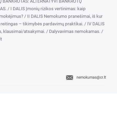
IŲ BANKROTAS: ALTERNATYVI BANKROTŲ
/ I DALIS Įmonių rizikos vertinimas: kaip
us mokėjimus? / II DALIS Nemokumo pranešimai, iš kur
reitingas – tikimybės pardavimų praktikai. / IV DALIS
as, klausimai/atsakymai. / Dalyvavimas nemokamas. /
lt
nemokumas@cr.lt