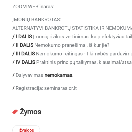
ZOOM WEB'inaras:
ĮMONIŲ BANKROTAS:
ALTERNATYVI BANKROTŲ STATISTIKA IR NEMOKUM
/
I DALIS
Įmonių rizikos vertinimas: kaip efektyviau ta
/
II DALIS
Nemokumo pranešimai, iš kur jie?
/
III DALIS
Nemokumo reitingas - tikimybės pardavimų 
/
IV DALIS
Praktinis principų taikymas, klausimai/ats
/
Dalyvavimas
nemokamas
.
/
Registracija: seminaras.cr.lt
Žymos
Įžvalgos