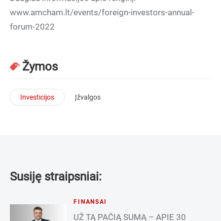
www.amcham.lt/events/foreign-investors-annual-
forum-2022
Žymos
Investicijos
Įžvalgos
Susiję straipsniai:
FINANSAI
UŽ TĄ PAČIĄ SUMĄ – APIE 30