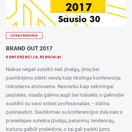
ĮVYKĘS RENGINIS
BRAND OUT 2017
KONFERENCIJA
,
RENGINIAI
Niekas negali suteikti tiek įžvalgų, žinių bei
pasitikėjimo plėsti verslą kaip tikslinga konferencija
rinkodaros atstovams. Nesvarbu kaip sėkmingai
jaučiatės, visada galima augti bei tobulėti, o galimybe
susitikti su savo srities profesionalais – būtina
pasinaudoti. Susitikimas su konferencijos dalyviais ir
pranešėjais suteikia įžvalgų, patarimų, tendencijų,
kuriuos galbūt praleidote, o tai gali padėti jums