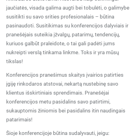
jaučiatės, visada galima augti bei tobulėti, o galimybe
susitikti su savo srities profesionalais – būtina
pasinaudoti. Susitikimas su konferencijos dalyviais ir
pranešėjais suteikia įžvalgų, patarimų, tendencijų,
kuriuos galbūt praleidote, o tai gali padėti jums
nukreipti verslą tinkama linkme. Toks ir yra mūsų
tikslas!
Konferencijos pranešimus skaitys įvairios patirties
įgiję rinkodaros atstovai, nekartą nustebinę savo
klientus išskirtiniais sprendimais. Pranešėjai
konferencijos metu pasidalins savo patirtimi,
sukauptomis žiniomis bei pasidalins itin naudingais
patarimais!
Šioje konferencijoje būtina sudalyvauti, jeigu: