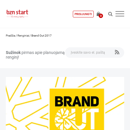
PRISIJUNGTI
0
Pradžia
/
Renginiai
/
Brand Out 2017
Sužinok
pirmas apie planuojamą
renginį!