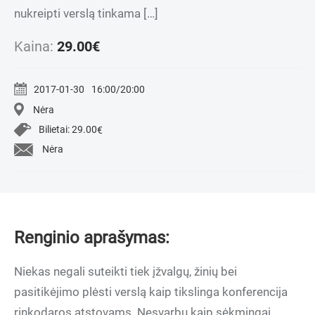
nukreipti verslą tinkama […]
Kaina:
29.00
€
2017-01-30
16:00/20:00
Nėra
Bilietai:
29.00
€
Nėra
Renginio aprašymas:
Niekas negali suteikti tiek įžvalgų, žinių bei
pasitikėjimo plėsti verslą kaip tikslinga konferencija
rinkodaros atstovams. Nesvarbu kaip sėkmingai