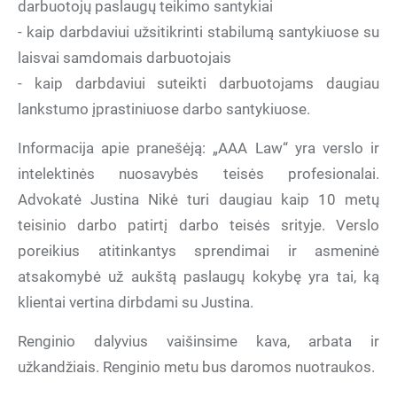
darbuotojų paslaugų teikimo santykiai
- kaip darbdaviui užsitikrinti stabilumą santykiuose su
laisvai samdomais darbuotojais
- kaip darbdaviui suteikti darbuotojams daugiau
lankstumo įprastiniuose darbo santykiuose.
Informacija apie pranešėją: „AAA Law“ yra verslo ir
intelektinės nuosavybės teisės profesionalai.
Advokatė Justina Nikė turi daugiau kaip 10 metų
teisinio darbo patirtį darbo teisės srityje. Verslo
poreikius atitinkantys sprendimai ir asmeninė
atsakomybė už aukštą paslaugų kokybę yra tai, ką
klientai vertina dirbdami su Justina.
Renginio dalyvius vaišinsime kava, arbata ir
užkandžiais. Renginio metu bus daromos nuotraukos.