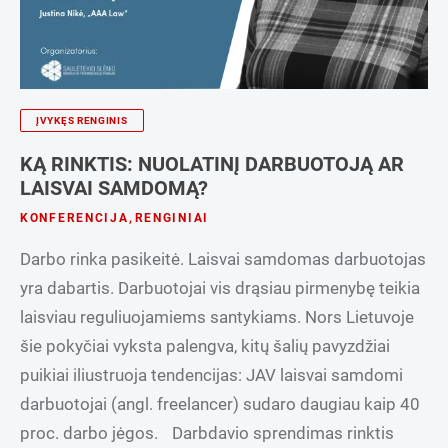
ĮVYKĘS RENGINIS
KĄ RINKTIS: NUOLATINĮ DARBUOTOJĄ AR
LAISVAI SAMDOMĄ?
KONFERENCIJA
,
RENGINIAI
Darbo rinka pasikeitė. Laisvai samdomas darbuotojas
yra dabartis. Darbuotojai vis drąsiau pirmenybę teikia
laisviau reguliuojamiems santykiams. Nors Lietuvoje
šie pokyčiai vyksta palengva, kitų šalių pavyzdžiai
puikiai iliustruoja tendencijas: JAV laisvai samdomi
darbuotojai (angl. freelancer) sudaro daugiau kaip 40
proc. darbo jėgos. Darbdavio sprendimas rinktis