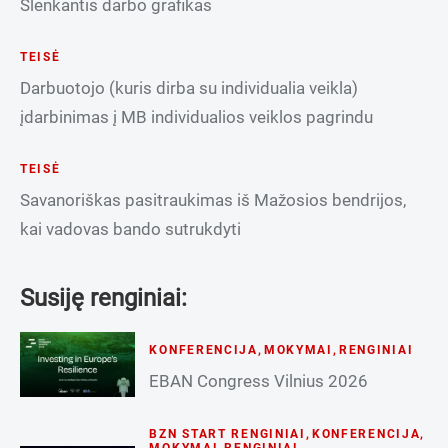
Slenkantis darbo grafikas
TEISĖ
Darbuotojo (kuris dirba su individualia veikla)
įdarbinimas į MB individualios veiklos pagrindu
TEISĖ
Savanoriškas pasitraukimas iš Mažosios bendrijos,
kai vadovas bando sutrukdyti
Susiję renginiai:
KONFERENCIJA
,
MOKYMAI
,
RENGINIAI
EBAN Congress Vilnius 2026
BZN START RENGINIAI
,
KONFERENCIJA
,
MOKYMAI
,
RENGINIAI