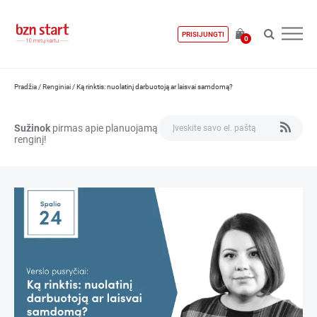
PRISIJUNGTI
0
Pradžia
/
Renginiai
/
Ką rinktis: nuolatinį darbuotoją ar laisvai samdomą?
Sužinok
pirmas apie planuojamą
renginį!