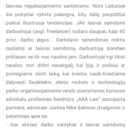
laisviau reguliuojamiems santykiams. Nors Lietuvoje
šie pokyčiai vyksta palengva, kitų šalių pavyzdžiai
puikiai iliustruoja tendencijas: JAV laisvai samdomi
darbuotojai (angl. freelancer) sudaro daugiau kaip 40
proc. darbo jėgos. Darbdavio sprendimas rinktis
nuolatinį ar laisvai samdomą darbuotoją šiandien
priklauso ne tik nuo naudos jam. Darbuotojai irgi tikisi
naudos: nori dirbti savaitgalį, kai lyja, ir poilsiui ar
pomėgiams skirti laiką, kai šviečia saulė.Kviečiame
dalyvauti Saulėtekio slėnio mokslo ir technologijų
parko organizuojamuose verslo pusryčiuose, kuriuose
advokatų profesinės bendrijos „AAA Law“ asocijuota
partnerė, advokatė Justina Nikė dalinisis įžvalgomis ir
patarimais apie tai:
- kuo skiriasi darbo santykiai ir laisvai samdomų