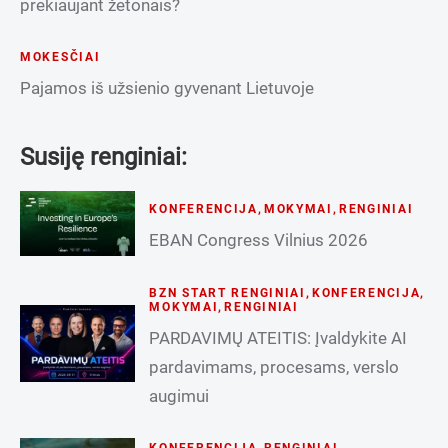
prekiaujant žetonais?
MOKESČIAI
Pajamos iš užsienio gyvenant Lietuvoje
Susiję renginiai:
KONFERENCIJA
,
MOKYMAI
,
RENGINIAI
EBAN Congress Vilnius 2026
BZN START RENGINIAI
,
KONFERENCIJA
,
MOKYMAI
,
RENGINIAI
PARDAVIMŲ ATEITIS: Įvaldykite AI
pardavimams, procesams, verslo
augimui
KONFERENCIJA
,
RENGINIAI