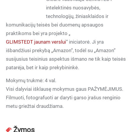
intelektinės nuosavybės,
technologijų, žiniasklaidos ir
komunikacijų teisės bei duomenų apsaugos
praktikoms bei yra projekto „
GLIMSTEDT jaunam verslui
“ iniciatorė. Ji yra
išbandžiusi prekybą „Amazon“, todėl su „Amazon“
susijusius teisinius aspektus išmano ne tik kaip teisės
patarėja, bet ir kaip prekybininkė.
Mokymų trukmė: 4 val.
Visi dalyviai išklausę mokymus gaus PAŽYMĖJIMUS.
Filmuoti, fotografuoti ar daryti garso įrašus renginio
metu griežtai draudžiama.
Žymos