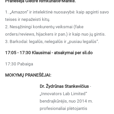
Pranešėja Giedrė Rimkūnaitė-Manke.
1. „Amazon“ ir intelektinė nuosavybė: kaip apginti savo
teises ir nepažeisti kitų.
2. Nesąžiningi konkurentų veiksmai (fake
orders/reviews, hijackers ir pan.) ir kaip nuo jų gintis.
3. Barkodai: legalūs, nelegalūs ir „pusiau legalūs“.
17:05 - 17:30 Klausimai - atsakymai per sli.do
17:30 Pabaiga
MOKYMŲ PRANEŠĖJAI:
Dr. Žydrūnas Stankevičius
-
„Innovators Lab Limited“
bendraįkūrėjis, nuo 2014 m.
profesionaliai plėtojantis