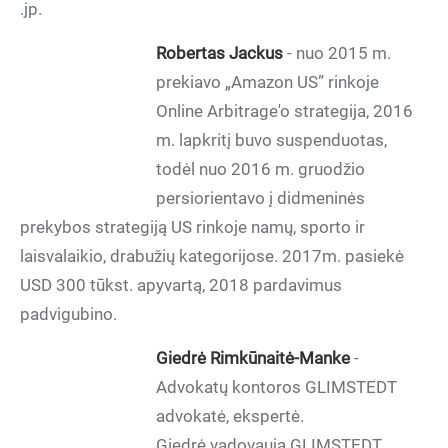
.jp.
Robertas Jackus
- nuo 2015 m.
prekiavo „Amazon US” rinkoje
Online Arbitrage'o strategija, 2016
m. lapkritį buvo suspenduotas,
todėl nuo 2016 m. gruodžio
persiorientavo į didmeninės
prekybos strategiją US rinkoje namų, sporto ir
laisvalaikio, drabužių kategorijose. 2017m. pasiekė
USD 300 tūkst. apyvartą, 2018 pardavimus
padvigubino.
Giedrė Rimkūnaitė-Manke
-
Advokatų kontoros GLIMSTEDT
advokatė, ekspertė.
Giedrė vadovauja GLIMSTEDT