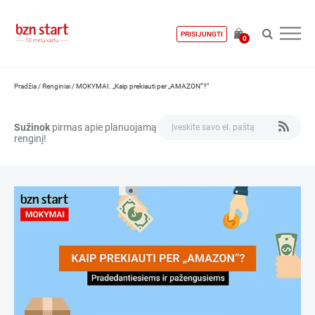
PRISIJUNGTI
0
Pradžia
/
Renginiai
/
MOKYMAI. „Kaip prekiauti per „AMAZON”?"
Sužinok
pirmas apie planuojamą
renginį!