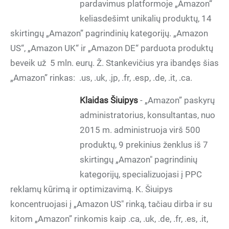
pardavimus platformoje „Amazon“
keliasdešimt unikalių produktų, 14
skirtingų „Amazon” pagrindinių kategorijų. „Amazon
US“, „Amazon UK“ ir „Amazon DE“ parduota produktų
beveik už 5 mln. eurų. Ž. Stankevičius yra ibandęs šias
„Amazon” rinkas: .us, .uk, .jp, .fr, .esp, .de, .it, .ca.
Klaidas Šiuipys
- „Amazon” paskyrų
administratorius, konsultantas, nuo
2015 m. administruoja virš 500
produktų, 9 prekinius ženklus iš 7
skirtingų „Amazon" pagrindinių
kategorijų, specializuojasi į PPC
reklamų kūrimą ir optimizavimą. K. Šiuipys
koncentruojasi į „Amazon US" rinką, tačiau dirba ir su
kitom „Amazon” rinkomis kaip .ca, .uk, .de, .fr, .es, .it,