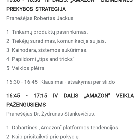
16:00 - 16:30 III DALIS. „AMAZON” DIDMENINĖS
PREKYBOS STRATEGIJA
Pranešėjas Robertas Jackus
1. Tinkamų produktų pasirinkimas.
2. Tiekėjų suradimas, komunikacija su jais.
3. Kainodara, sistemos sukūrimas.
4. Papildomi „tips and tricks".
5. Veiklos plėtra.
16:30 - 16:45 Klausimai - atsakymai per sli.do
16:45 - 17:15 IV DALIS „AMAZON” VEIKLA
PAŽENGUSIEMS
Pranešėjas Dr. Žydrūnas Stankevičius.
1. Dabartinės „Amazon” platformos tendencijos.
2. Kaip prisitaikyti prie pokyčių.