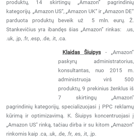
produktų, 14 skirtingų „Amazon” pagrindinių
kategorijų. „Amazon US“, „Amazon UK“ ir „Amazon DE“
parduota produktų beveik už 5 mln. eurų. Ž.
Stankevičius yra ibandęs šias „Amazon” rinkas: .us,
.uk, .jp, .fr, .esp, .de, .it, .ca.
Klaidas Šiuipys
- „Amazon”
paskyrų administratorius,
konsultantas, nuo 2015 m.
administruoja virš 500
produktų, 9 prekinius ženklus iš
7 skirtingų „Amazon"
pagrindinių kategorijų, specializuojasi į PPC reklamų
kūrimą ir optimizavimą. K. Šiuipys koncentruojasi į
„Amazon US" rinką, tačiau dirba ir su kitom „Amazon”
rinkomis kaip .ca, .uk, .de, .fr, .es, .it, .jp.