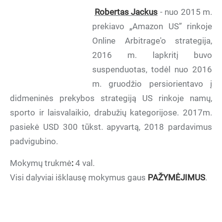
Robertas Jackus
- nuo 2015 m.
prekiavo „Amazon US” rinkoje
Online Arbitrage'o strategija,
2016 m. lapkritį buvo
suspenduotas, todėl nuo 2016
m. gruodžio persiorientavo į
didmeninės prekybos strategiją US rinkoje namų,
sporto ir laisvalaikio, drabužių kategorijose. 2017m.
pasiekė USD 300 tūkst. apyvartą, 2018 pardavimus
padvigubino.
Mokymų trukmė
:
4 val.
Visi dalyviai išklausę mokymus gaus
PAŽYMĖJIMUS
.