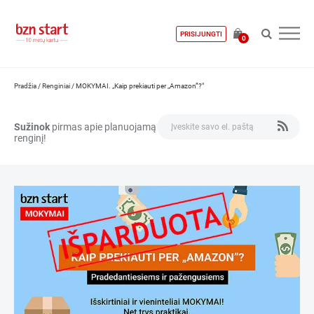
PRISIJUNGTI
0
Pradžia
/
Renginiai
/
MOKYMAI. „Kaip prekiauti per „Amazon”?"
Sužinok
pirmas apie planuojamą
renginį!