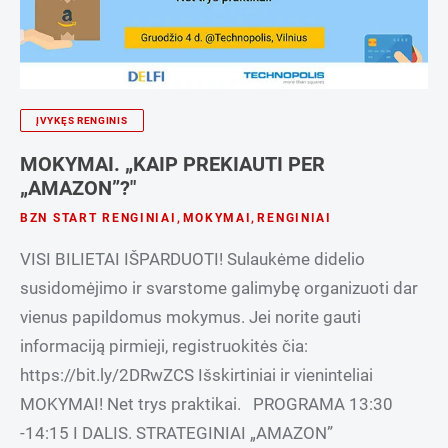
ĮVYKĘS RENGINIS
MOKYMAI. „KAIP PREKIAUTI PER
„AMAZON”?"
BZN START RENGINIAI
,
MOKYMAI
,
RENGINIAI
VISI BILIETAI IŠPARDUOTI! Sulaukėme didelio
susidomėjimo ir svarstome galimybę organizuoti dar
vienus papildomus mokymus. Jei norite gauti
informaciją pirmieji, registruokitės čia: ​
https://bit.ly/2DRwZCS Išskirtiniai ir vieninteliai
MOKYMAI! Net trys praktikai. PROGRAMA 13:30
-14:15 I DALIS. STRATEGINIAI „AMAZON”