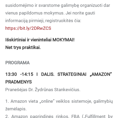
susidomėjimo ir svarstome galimybę organizuoti dar
vienus papildomus mokymus. Jei norite gauti
informaciją pirmieji, registruokitės čia: ​
https://bit.ly/2DRwZCS
Išskirtiniai ir vieninteliai MOKYMAI!
Net trys praktikai.
PROGRAMA
13:30 -14:15 I DALIS. STRATEGINIAI „AMAZON”
PRADMENYS
Pranešėjas Dr. Žydrūnas Stankevičius.
1. Amazon vieta „online” veiklos sistemoje, galimybių
žemėlapis.
2. Amazon pagrindinės rinkos, FBA („Fulfillment by