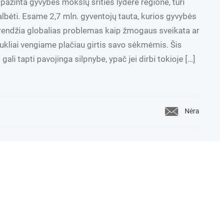
pažinta gyvybės mokslų srities lydere regione, turi
albėti. Esame 2,7 mln. gyventojų tauta, kurios gyvybės
rendžia globalias problemas kaip žmogaus sveikata ar
kukliai vengiame plačiau girtis savo sėkmėmis. Šis
ali tapti pavojinga silpnybe, ypač jei dirbi tokioje […]
Nėra