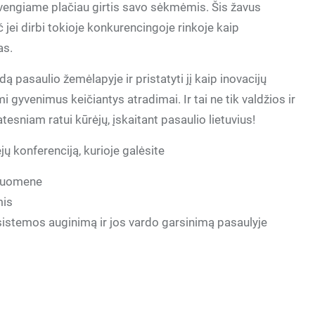
i vengiame plačiau girtis savo sėkmėmis. Šis žavus
 jei dirbi tokioje konkurencingoje rinkoje kaip
as.
ą pasaulio žemėlapyje ir pristatyti jį kaip inovacijų
 gyvenimus keičiantys atradimai. Ir tai ne tik valdžios ir
tesniam ratui kūrėjų, įskaitant pasaulio lietuvius!
ų konferenciją, kurioje galėsite
druomene
mis
stemos auginimą ir jos vardo garsinimą pasaulyje