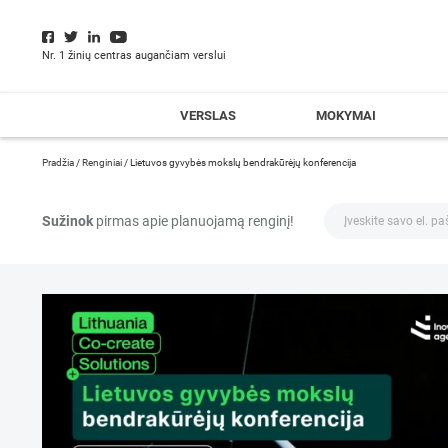
Nr. 1 žinių centras augančiam verslui
VERSLAS
MOKYMAI
Pradžia
/
Renginiai
/
Lietuvos gyvybės mokslų bendrakūrėjų konferencija
Sužinok
pirmas apie planuojamą renginį!