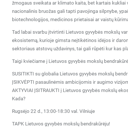
žmogaus sveikata ar klimato kaita, bet kartais kuklia
nacionalinis bruožas gali tapti pavojinga silpnybe, ypač
biotechnologijos, medicinos prietaisai ar vaistų kūrim
Tad labai svarbu įtvirtinti Lietuvos gyvybės mokslų vard
ekosistemą, kurioje gimsta neįtikėtinos idėjos ir daromi
sektoriaus atstovų uždavinys, tai gali rūpėti kur kas pla
Taigi kviečiame į Lietuvos gyvybės mokslų bendrakūrėj
SUSITIKTI su globalia Lietuvos gyvybės mokslų ben
ĮSIKVĖPTI pasaulinėmis ambicijomis ir augimo vizijo
AKTYVIAI ĮSITRAUKTI į Lietuvos gyvybės mokslų ekosi
Kada?
Rugsėjo 22 d., 13:00-18:30 val. Vilniuje
TAPK Lietuvos gyvybės mokslų bendrakūrėju!