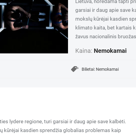
Lietuva, norėdama tapti pri
garsiai ir daug apie save k
mokslų kūrėjai kasdien sp
klimato kaita, bet kartais 
žavus nacionalinis bruožas g
Kaina:
Nemokamai
Bilietai: Nemokamai
es lydere regione, turi garsiai ir daug apie save kalbėti.
ų kūrėjai kasdien sprendžia globalias problemas kaip