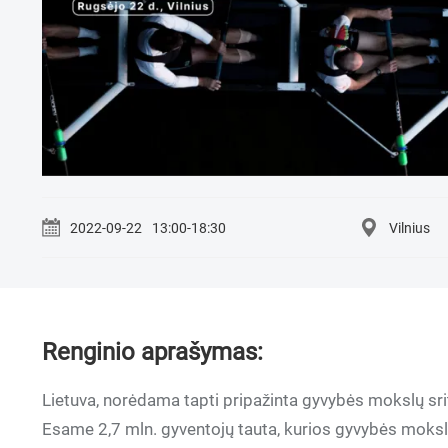
2022-09-22
13:00-18:30
Vilnius
Renginio aprašymas:
Lietuva, norėdama tapti pripažinta gyvybės mokslų sriti
Esame 2,7 mln. gyventojų tauta, kurios gyvybės moksl