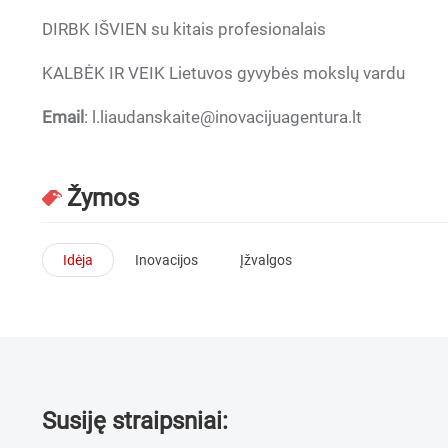
DIRBK IŠVIEN su kitais profesionalais
KALBĖK IR VEIK Lietuvos gyvybės mokslų vardu
Email
: l.liaudanskaite@inovacijuagentura.lt
Žymos
Idėja
Inovacijos
Įžvalgos
Susiję straipsniai: