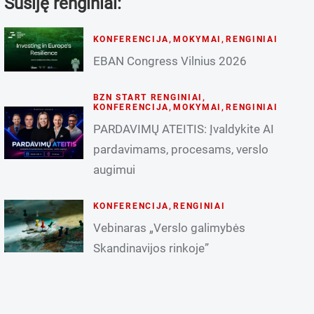
Susiję renginiai:
KONFERENCIJA
,
MOKYMAI
,
RENGINIAI
EBAN Congress Vilnius 2026
BZN START RENGINIAI
,
KONFERENCIJA
,
MOKYMAI
,
RENGINIAI
PARDAVIMŲ ATEITIS: Įvaldykite AI
pardavimams, procesams, verslo
augimui
KONFERENCIJA
,
RENGINIAI
Vebinaras „Verslo galimybės
Skandinavijos rinkoje”