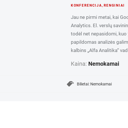
KONFERENCIJA
,
RENGINIAI
Jau ne pirmi metai, kai Go
Analytics. El. verslų savin
todėl net nepasidomi, kuo 
papildomas analizės galimy
kalbins „Alfa Analitika“ v
Kaina:
Nemokamai
Bilietai: Nemokamai