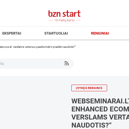
EKSPERTAI
STARTUOLIAI
RENGINIAI
tuvos el. verslams verta tuo pasidomėti ir pradėti naudotis?“
ĮVYKĘS RENGINIS
WEBSEMINARAI.LT
ENHANCED ECOMM
VERSLAMS VERTA
NAUDOTIS?“