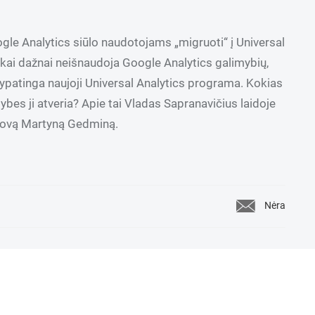
ogle Analytics siūlo naudotojams „migruoti“ į Universal
inkai dažnai neišnaudoja Google Analytics galimybių,
ypatinga naujoji Universal Analytics programa. Kokias
bes ji atveria? Apie tai Vladas Sapranavičius laidoje
adovą Martyną Gedminą.
Nėra