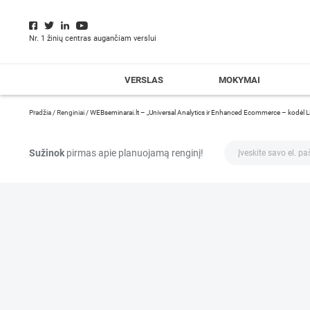
Nr. 1 žinių centras augančiam verslui
VERSLAS
MOKYMAI
Pradžia
/
Renginiai
/
WEBseminarai.lt – „Universal Analytics ir Enhanced Ecommerce – kodėl Lie
Sužinok
pirmas apie planuojamą renginį!