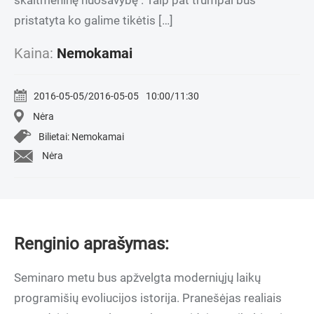
skaitmeninę nuosavybę . Taip pat trumpai bus
pristatyta ko galime tikėtis […]
Kaina:
Nemokamai
2016-05-05/2016-05-05
10:00/11:30
Nėra
Bilietai: Nemokamai
Nėra
Renginio aprašymas:
Seminaro metu bus apžvelgta moderniųjų laikų
programišių evoliucijos istorija. Pranešėjas realiais