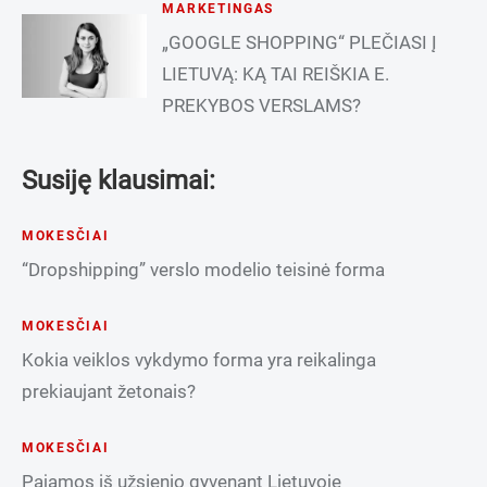
MARKETINGAS
„GOOGLE SHOPPING“ PLEČIASI Į
LIETUVĄ: KĄ TAI REIŠKIA E.
PREKYBOS VERSLAMS?
Susiję klausimai:
MOKESČIAI
“Dropshipping” verslo modelio teisinė forma
MOKESČIAI
Kokia veiklos vykdymo forma yra reikalinga
prekiaujant žetonais?
MOKESČIAI
Pajamos iš užsienio gyvenant Lietuvoje