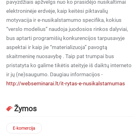
pavyzdžiais apžvelgs nuo ko prasidėjo nusikaltimai
elektroninėje erdvėje, kaip keitėsi piktavalių
motyvacija ir e-nusikalstamumo specifika, kokius
“verslo modelius” naudoja juodosios rinkos dalyviai,
bus aptarti programišių konkurencijos tarpusavyje
aspektai ir kaip jie “materializuoja” pavogtą
skaitmeninę nuosavybę . Taip pat trumpai bus
pristatyta ko galime tikėtis ateityje iš daiktų interneto
ir jų (ne)saugumo. Daugiau informacijos -
http://webseminarai.lt/it-rytas-e-nusikalstamumas
Žymos
E-komercija