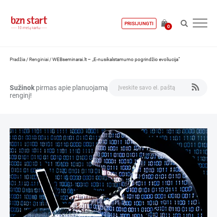
PRISIJUNGTI
0
Pradžia
/
Renginiai
/
WEBseminarai.lt – „E-nusikalstamumo pogrindžio evoliucija“
Sužinok
pirmas apie planuojamą
renginį!