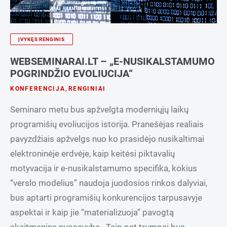
ĮVYKĘS RENGINIS
WEBSEMINARAI.LT – „E-NUSIKALSTAMUMO
POGRINDŽIO EVOLIUCIJA“
KONFERENCIJA
,
RENGINIAI
Seminaro metu bus apžvelgta moderniųjų laikų
programišių evoliucijos istorija. Pranešėjas realiais
pavyzdžiais apžvelgs nuo ko prasidėjo nusikaltimai
elektroninėje erdvėje, kaip keitėsi piktavalių
motyvacija ir e-nusikalstamumo specifika, kokius
“verslo modelius” naudoja juodosios rinkos dalyviai,
bus aptarti programišių konkurencijos tarpusavyje
aspektai ir kaip jie “materializuoja” pavogtą