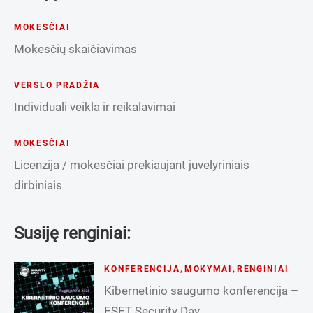
MOKESČIAI
Mokesčių skaičiavimas
VERSLO PRADŽIA
Individuali veikla ir reikalavimai
MOKESČIAI
Licenzija / mokesčiai prekiaujant juvelyriniais
dirbiniais
Susiję renginiai:
KONFERENCIJA
,
MOKYMAI
,
RENGINIAI
Kibernetinio saugumo konferencija –
ESET Security Day