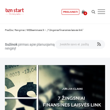
PRISIJUNGTI
0
Pradžia
/
Renginiai
/
WEBseminarai.lt – „7 žingsniai finansinės laisvės link“
Sužinok
pirmas apie planuojamą
renginį!