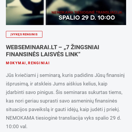
ĮVYKĘS RENGINIS
WEBSEMINARAI.LT – „7 ŽINGSNIAI
FINANSINĖS LAISVĖS LINK“
MOKYMAI
,
RENGINIAI
Jūs kviečiami į seminarą, kuris padidins Jūsų finansinį
išprusimą, ir atskleis Jums aiškius kelius, kaip
įdarbinti savo pinigus. Šis seminaras sukurtas tiems,
kas nori geriau suprasti savo asmeninių finansinės
situacijos paveikslą ir gauti idėjų, kaip judėti į priekį.
NEMOKAMA tiesioginė transliacija vyks spalio 29 d.
10:00 val.