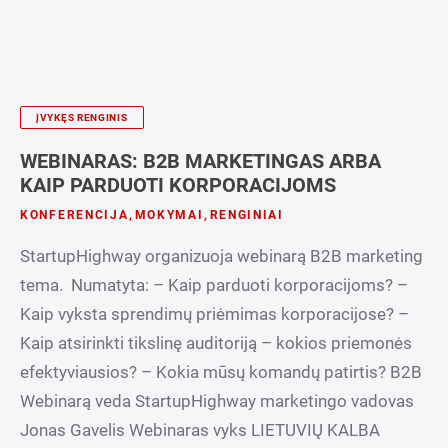
ĮVYKĘS RENGINIS
WEBINARAS: B2B MARKETINGAS ARBA
KAIP PARDUOTI KORPORACIJOMS
KONFERENCIJA
,
MOKYMAI
,
RENGINIAI
StartupHighway organizuoja webinarą B2B marketing
tema. Numatyta: – Kaip parduoti korporacijoms? –
Kaip vyksta sprendimų priėmimas korporacijose? –
Kaip atsirinkti tikslinę auditoriją – kokios priemonės
efektyviausios? – Kokia mūsų komandų patirtis? B2B
Webinarą veda StartupHighway marketingo vadovas
Jonas Gavelis Webinaras vyks LIETUVIŲ KALBA