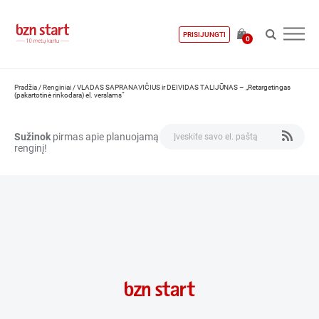
PRISIJUNGTI
0
Pradžia
/
Renginiai
/
VLADAS SAPRANAVIČIUS ir DEIVIDAS TALIJŪNAS – „Retargetingas
(pakartotinė rinkodara) el. verslams“
Sužinok
pirmas apie planuojamą
renginį!