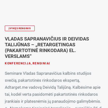
ĮVYKĘS RENGINIS
VLADAS SAPRANAVIČIUS IR DEIVIDAS
TALIJŪNAS – „RETARGETINGAS
(PAKARTOTINĖ RINKODARA) EL.
VERSLAMS“
KONFERENCIJA
,
RENGINIAI
Seminare Vladas Sapranavičius kalbins studijos
svečią, pakartotinės rinkodaros ekspertą,
Adtarget.me vadovą Deividą Talijūną. Kalbėsime apie
tai, kodėl verta pasidomėti pakartotinės rinkodaros
įrankiais ir platesnėmis jų panaudojimo galimybėmis.