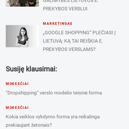
GALIMYBĖS LIETUVOS E.
PREKYBOS VERSLUI
MARKETINGAS
„GOOGLE SHOPPING“ PLEČIASI Į
LIETUVĄ: KĄ TAI REIŠKIA E.
PREKYBOS VERSLAMS?
Susiję klausimai:
MOKESČIAI
“Dropshipping” verslo modelio teisinė forma
MOKESČIAI
Kokia veiklos vykdymo forma yra reikalinga
prekiaujant žetonais?