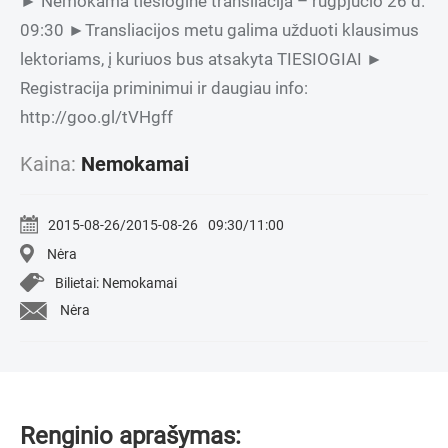
► Nemokama tiesioginė transliacija – rugpjūčio 26 d.
09:30 ►Transliacijos metu galima užduoti klausimus
lektoriams, į kuriuos bus atsakyta TIESIOGIAI ►
Registracija priminimui ir daugiau info:
http://goo.gl/tVHgff
Kaina:
Nemokamai
2015-08-26/2015-08-26
09:30/11:00
Nėra
Bilietai: Nemokamai
Nėra
Renginio aprašymas: