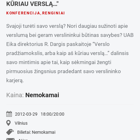
KŪRIAU VERSLĄ…"
KONFERENCIJA
,
RENGINIAI
Svajoji turėti savo verslą? Nori daugiau sužinoti apie
verslumą bei geram verslininkui būtinas savybes? UAB
Eika direktorius R. Dargis paskaitoje “Verslo
pradžiamokslis, arba kaip aš kūriau verslą…” dalinsis
savo mintimis apie tai, kaip sėkmingai žengti
pirmuosius žingsnius pradedant savo verslininko
karjerą.
Kaina:
Nemokamai
2012-03-29
18:00/20:00
Vilnius
Bilietai: Nemokamai