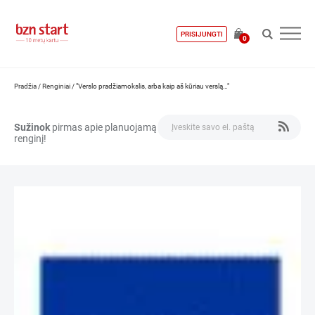
PRISIJUNGTI
0
Pradžia
/
Renginiai
/
"Verslo pradžiamokslis, arba kaip aš kūriau verslą…"
Sužinok
pirmas apie planuojamą
renginį!