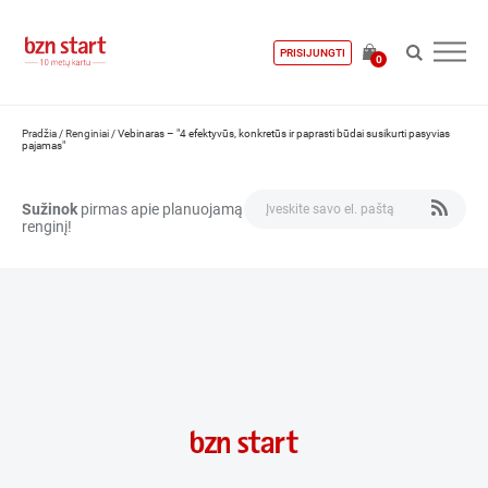
PRISIJUNGTI
0
Pradžia
/
Renginiai
/
Vebinaras – "4 efektyvūs, konkretūs ir paprasti būdai susikurti pasyvias
pajamas"
Sužinok
pirmas apie planuojamą
renginį!