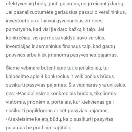
efektyvesnių būdų gauti pajamas, negu einant į darbą.
Jei paanalizuotumėte geriausius pasaulio verslininkus,
investuotojus ir laisvai gyvenančius žmones,
pamatysite, kad visi jie daro kažką kitaip. Jei
konkrečiau, visi jie moka valdyti savo verslus,
investicijas ir asmeninius finansus taip, kad gautų
pasyvias arba kiek įmanoma pasyvesnes pajamas.
Šiame vebinare būtent apie tai, o jei tiksliau, tai
kalbėsime apie 4 konkrečius ir veikiančius būdus
susikurti pasyvias pajamas. Šis vebinaras yra unikalus,
nes: •Pasidalinsime konkrečiais būdais, tiksliomis
vietomis, įmonėmis, portalais, kur kiekvienas gali
susikurti papildomas ar net pasyvias pajamas;
•Atskleisime keletą būdų, kaip susikurti pasyvias
pajamas be pradinio kapitalo;