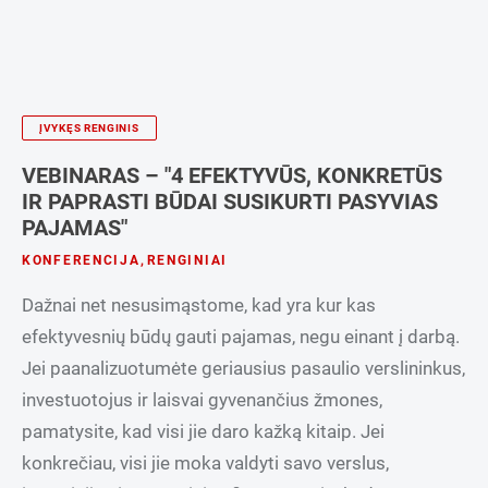
ĮVYKĘS RENGINIS
VEBINARAS – "4 EFEKTYVŪS, KONKRETŪS
IR PAPRASTI BŪDAI SUSIKURTI PASYVIAS
PAJAMAS"
KONFERENCIJA
,
RENGINIAI
Dažnai net nesusimąstome, kad yra kur kas
efektyvesnių būdų gauti pajamas, negu einant į darbą.
Jei paanalizuotumėte geriausius pasaulio verslininkus,
investuotojus ir laisvai gyvenančius žmones,
pamatysite, kad visi jie daro kažką kitaip. Jei
konkrečiau, visi jie moka valdyti savo verslus,