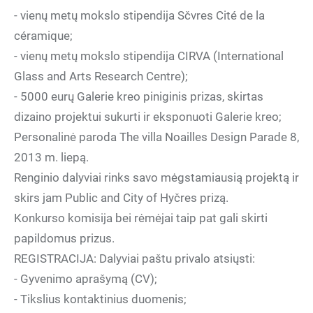
- vienų metų mokslo stipendija Sčvres Cité de la
céramique;
- vienų metų mokslo stipendija CIRVA (International
Glass and Arts Research Centre);
- 5000 eurų Galerie kreo piniginis prizas, skirtas
dizaino projektui sukurti ir eksponuoti Galerie kreo;
Personalinė paroda The villa Noailles Design Parade 8,
2013 m. liepą.
Renginio dalyviai rinks savo mėgstamiausią projektą ir
skirs jam Public and City of Hyčres prizą.
Konkurso komisija bei rėmėjai taip pat gali skirti
papildomus prizus.
REGISTRACIJA: Dalyviai paštu privalo atsiųsti:
- Gyvenimo aprašymą (CV);
- Tikslius kontaktinius duomenis;