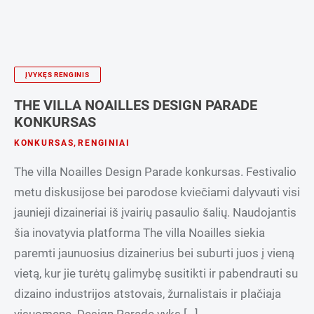
ĮVYKĘS RENGINIS
THE VILLA NOAILLES DESIGN PARADE
KONKURSAS
KONKURSAS
,
RENGINIAI
The villa Noailles Design Parade konkursas. Festivalio
metu diskusijose bei parodose kviečiami dalyvauti visi
jaunieji dizaineriai iš įvairių pasaulio šalių. Naudojantis
šia inovatyvia platforma The villa Noailles siekia
paremti jaunuosius dizainerius bei suburti juos į vieną
vietą, kur jie turėtų galimybę susitikti ir pabendrauti su
dizaino industrijos atstovais, žurnalistais ir plačiaja