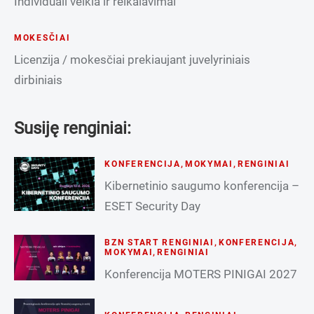
Individuali veikla ir reikalavimai
MOKESČIAI
Licenzija / mokesčiai prekiaujant juvelyriniais
dirbiniais
Susiję renginiai:
KONFERENCIJA
,
MOKYMAI
,
RENGINIAI
Kibernetinio saugumo konferencija –
ESET Security Day
BZN START RENGINIAI
,
KONFERENCIJA
,
MOKYMAI
,
RENGINIAI
Konferencija MOTERS PINIGAI 2027