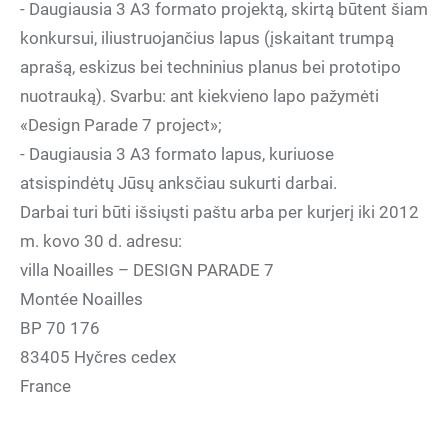
- Daugiausia 3 A3 formato projektą, skirtą būtent šiam
konkursui, iliustruojančius lapus (įskaitant trumpą
aprašą, eskizus bei techninius planus bei prototipo
nuotrauką). Svarbu: ant kiekvieno lapo pažymėti
«Design Parade 7 project»;
- Daugiausia 3 A3 formato lapus, kuriuose
atsispindėtų Jūsų anksčiau sukurti darbai.
Darbai turi būti išsiųsti paštu arba per kurjerį iki 2012
m. kovo 30 d. adresu:
villa Noailles – DESIGN PARADE 7
Montée Noailles
BP 70 176
83405 Hyčres cedex
France