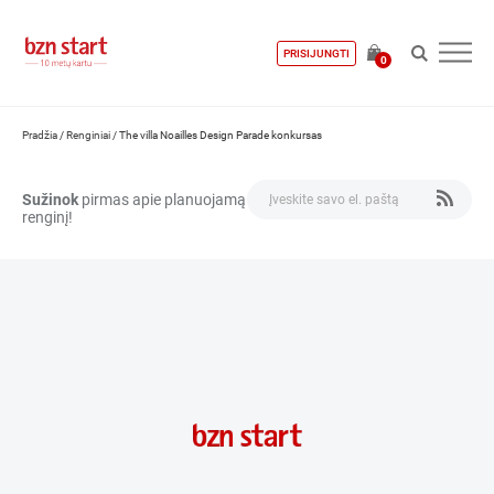
PRISIJUNGTI
0
Pradžia
/
Renginiai
/
The villa Noailles Design Parade konkursas
Sužinok
pirmas apie planuojamą
renginį!