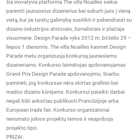
šia inovatyvia platforma The villa Noailles siekia
paremti jaunuosius dizainerius bei suburti juos į vieną
vietą, kur jie turėtų galimybę susitikti ir pabendrauti su
dizaino industrijos atstovais, žurnalistais ir plačiaja
visuomene. Design Parade vyks 2012 m. birželio 29 –
liepos 1 dienomis. The villa Noailles kasmet Design
Parade metu organizuoja konkursą jauniesiems
dizaineriams. Konkurso laimėtojas apdovanojamas
Grand Prix Design Parade apdovanojimu. Svarbu
paminėti, jog konkursas nėra skirtas grafinio bei
mados dizaino kūrėjams. Konkursui pateikti darbai
negali būti anksčiau publikuoti Prancūzijoje arba
European trade fair. Konkurso organizatoriai
nenumato jokios projektų temos ir neapriboja
projekto tipo.
PRIZAI: