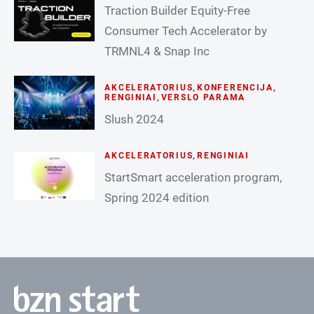
Traction Builder Equity-Free
Consumer Tech Accelerator by
TRMNL4 & Snap Inc
AKCELERATORIUS
,
KONFERENCIJA
,
RENGINIAI
,
VERSLO PARAMA
Slush 2024
AKCELERATORIUS
,
RENGINIAI
StartSmart acceleration program,
Spring 2024 edition