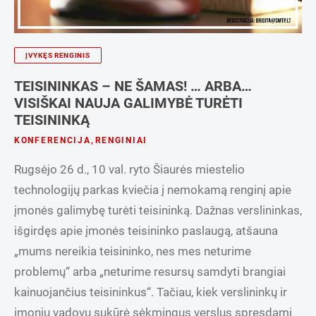
ĮVYKĘS RENGINIS
TEISININKAS – NE ŠAMAS! … ARBA…
VISIŠKAI NAUJA GALIMYBĖ TURĖTI
TEISININKĄ
KONFERENCIJA
,
RENGINIAI
Rugsėjo 26 d., 10 val. ryto Šiaurės miestelio
technologijų parkas kviečia į nemokamą renginį apie
įmonės galimybę turėti teisininką. Dažnas verslininkas,
išgirdęs apie įmonės teisininko paslaugą, atšauna
„mums nereikia teisininko, nes mes neturime
problemų“ arba „neturime resursų samdyti brangiai
kainuojančius teisininkus“. Tačiau, kiek verslininkų ir
įmonių vadovų sukūrė sėkmingus verslus spręsdami