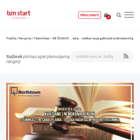
PRISIJUNGTI
0
Pradžia
/
Renginiai
/
Teisininkas – NE ŠAMAS! … arba… visiškai nauja galimybė turėti teisininką
Sužinok
pirmas apie planuojamą
renginį!