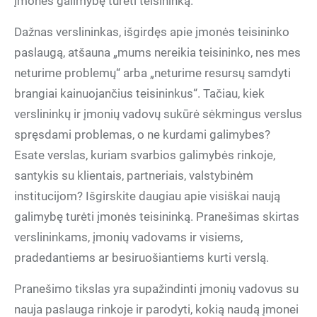
įmonės galimybę turėti teisininką.
Dažnas verslininkas, išgirdęs apie įmonės teisininko
paslaugą, atšauna „mums nereikia teisininko, nes mes
neturime problemų“ arba „neturime resursų samdyti
brangiai kainuojančius teisininkus“. Tačiau, kiek
verslininkų ir įmonių vadovų sukūrė sėkmingus verslus
spręsdami problemas, o ne kurdami galimybes?
Esate verslas, kuriam svarbios galimybės rinkoje,
santykis su klientais, partneriais, valstybinėm
institucijom? Išgirskite daugiau apie visiškai naują
galimybę turėti įmonės teisininką. Pranešimas skirtas
verslininkams, įmonių vadovams ir visiems,
pradedantiems ar besiruošiantiems kurti verslą.
Pranešimo tikslas yra supažindinti įmonių vadovus su
nauja paslauga rinkoje ir parodyti, kokią naudą įmonei