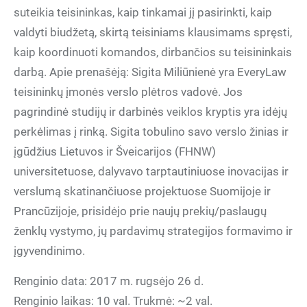
suteikia teisininkas, kaip tinkamai jį pasirinkti, kaip
valdyti biudžetą, skirtą teisiniams klausimams spręsti,
kaip koordinuoti komandos, dirbančios su teisininkais
darbą. Apie prenašėją: Sigita Miliūnienė yra EveryLaw
teisininkų įmonės verslo plėtros vadovė. Jos
pagrindinė studijų ir darbinės veiklos kryptis yra idėjų
perkėlimas į rinką. Sigita tobulino savo verslo žinias ir
įgūdžius Lietuvos ir Šveicarijos (FHNW)
universitetuose, dalyvavo tarptautiniuose inovacijas ir
verslumą skatinančiuose projektuose Suomijoje ir
Prancūzijoje, prisidėjo prie naujų prekių/paslaugų
ženklų vystymo, jų pardavimų strategijos formavimo ir
įgyvendinimo.
Renginio data: 2017 m. rugsėjo 26 d.
Renginio laikas: 10 val. Trukmė: ~2 val.