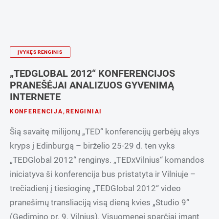
ĮVYKĘS RENGINIS
„TEDGLOBAL 2012“ KONFERENCIJOS
PRANEŠĖJAI ANALIZUOS GYVENIMĄ
INTERNETE
KONFERENCIJA
,
RENGINIAI
Šią savaitę milijonų „TED“ konferencijų gerbėjų akys
kryps į Edinburgą – birželio 25-29 d. ten vyks
„TEDGlobal 2012“ renginys. „TEDxVilnius“ komandos
iniciatyva ši konferencija bus pristatyta ir Vilniuje –
trečiadienį į tiesioginę „TEDGlobal 2012“ video
pranešimų transliaciją visą dieną kvies „Studio 9“
(Gedimino pr. 9. Vilnius). Visuomenei sparčiai imant