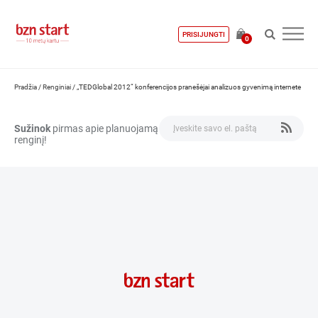
PRISIJUNGTI
0
Pradžia
/
Renginiai
/
„TEDGlobal 2012“ konferencijos pranešėjai analizuos gyvenimą internete
Sužinok
pirmas apie planuojamą
renginį!