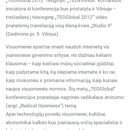
„TEDGlobal 2012“ renginys. „TEDxVilnius“ komandos
iniciatyva ši konferencija bus pristatyta ir Vilniuje –
trečiadienį į tiesioginę „TEDGlobal 2012“ video
pranešimų transliaciją visą dieną kvies „Studio 9“
(Gedimino pr. 9. Vilnius).
Visuomenei sparčiai imant naudoti internetą vis
įvairesnėse gyvenimo srityse, vis dažniau keliami
klausimai – kaip keičiasi mūsų socialiniai įgūdžiai,
kaip pažįstame kitą, ką slepiame internete ir ko ne,
kaip mokomės ir priimame informaciją, kaip kuriasi
naujos visuomenės normos. Šių metų „TEDGlobal“
konferencijos pranešėjai nagrinės radikalaus atvirumo
(angl. „Radical Openness“) temą.
Apie technologijų poveikį visuomenei, kultūrai,
ekonomikai kalbės kuo įvairiausių sričių specialistai ir