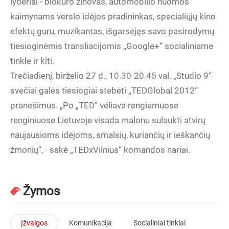
lyderiai - biokuro žinovas, automobilio nuomos
kaimynams verslo idėjos pradininkas, specialiųjų kino
efektų guru, muzikantas, išgarsėjęs savo pasirodymų
tiesioginėmis transliacijomis „Google+“ socialiniame
tinkle ir kiti.
Trečiadienį, birželio 27 d., 10.30-20.45 val. „Studio 9“
svečiai galės tiesiogiai stebėti „TEDGlobal 2012“
pranešimus. „Po „TED“ vėliava rengiamuose
renginiuose Lietuvoje visada malonu sulaukti atvirų
naujausioms idėjoms, smalsių, kuriančių ir ieškančių
žmonių“, - sakė „TEDxVilnius“ komandos nariai.
Žymos
Įžvalgos
Komunikacija
Socialiniai tinklai