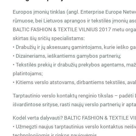
Europos įmonių tinklas (angl. Enterprise Europe Netwo
rūmuose, bei Lietuvos aprangos ir tekstilės įmonių aso
BALTIC FASHION & TEXTILE VILNIUS 2017 metu organizu
skirtas šių sričių specialistams:
• Drabužių ir jų aksesuarų gamintojams, kurie ieško g
• Dizaineriams, ieškantiems gamybos partnerių;
• Tekstilės prekių ir drabužių prekybos agentams, m
platintojams;
• Kitiems verslo atstovams, dirbantiems tekstilės, av
Tarptautinio verslo kontaktų renginio tikslas – padėt
išvardintose srityse, rasti naujų verslo partnerių ir a
Kodėl verta dalyvauti? BALTIC FASHION & TEXTILE VIL
• Užmegzti naujus tarptautinius verslo kontaktus neišv
technologijomis ir rinkos naujovėmis