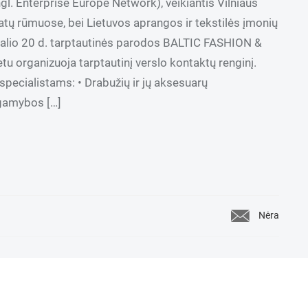
gl. Enterprise Europe Network), veikiantis Vilniaus
tų rūmuose, bei Lietuvos aprangos ir tekstilės įmonių
spalio 20 d. tarptautinės parodos BALTIC FASHION &
 organizuoja tarptautinį verslo kontaktų renginį.
 specialistams: • Drabužių ir jų aksesuarų
 gamybos […]
Nėra