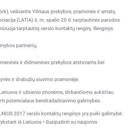
rk), veikiantis Vilniaus prekybos, pramonės ir amatų
ciacija (LATIA) š. m. spalio 20 d. tarptautinės parodos
oja tarptautinį verslo kontaktų renginį. Renginys
amybos partnerių;
ažmeninės ir didmeninės prekybos atstovams bei
alynės ir drabužių siuvimo pramonėje.
i Lietuvos ir užsienio įmonėms, dirbančioms aukščiau
ptarti potencialaus bendradarbiavimo galimybes.
NIUS 2017 verslo kontaktų renginys yra puiki galimybė:
ykstant iš Lietuvos • Susipažinti su naujomis