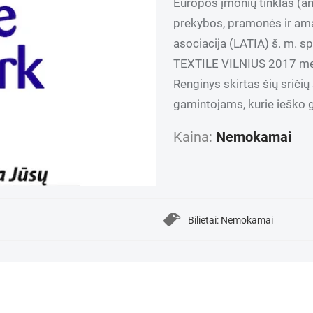
Europos įmonių tinklas (an
prekybos, pramonės ir ama
asociacija (LATIA) š. m. 
TEXTILE VILNIUS 2017 metu
Renginys skirtas šių sričių
gamintojams, kurie ieško
Kaina:
Nemokamai
Bilietai: Nemokamai