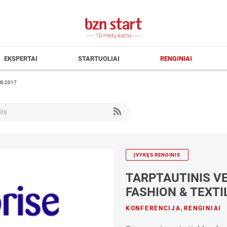
EKSPERTAI
STARTUOLIAI
RENGINIAI
IUS 2017
ĮVYKĘS RENGINIS
TARPTAUTINIS V
FASHION & TEXTI
KONFERENCIJA
,
RENGINIAI