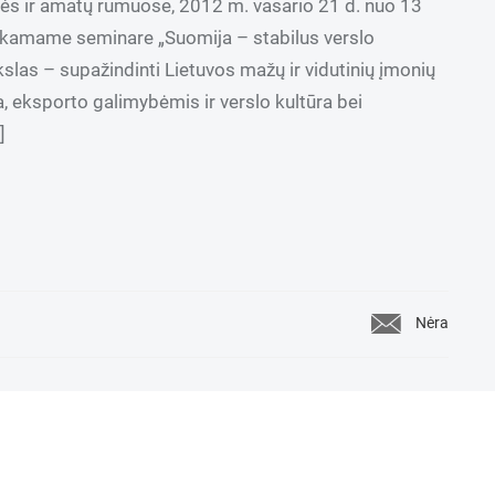
ės ir amatų rūmuose, 2012 m. vasario 21 d. nuo 13
mokamame seminare „Suomija – stabilus verslo
kslas – supažindinti Lietuvos mažų ir vidutinių įmonių
, eksporto galimybėmis ir verslo kultūra bei
]
Nėra