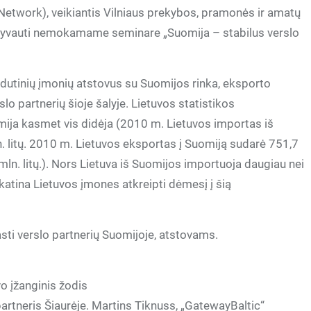
 Network), veikiantis Vilniaus prekybos, pramonės ir amatų
dalyvauti nemokamame seminare „Suomija – stabilus verslo
idutinių įmonių atstovus su Suomijos rinka, eksporto
slo partnerių šioje šalyje. Lietuvos statistikos
a kasmet vis didėja (2010 m. Lietuvos importas iš
. litų. 2010 m. Lietuvos eksportas į Suomiją sudarė 751,7
mln. litų.). Nors Lietuva iš Suomijos importuoja daugiau nei
atina Lietuvos įmones atkreipti dėmesį į šią
ti verslo partnerių Suomijoje, atstovams.
vo įžanginis žodis
artneris Šiaurėje. Martins Tiknuss, „GatewayBaltic“