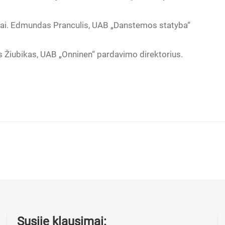
ai. Edmundas Pranculis, UAB „Danstemos statyba“
Žiubikas, UAB „Onninen“ pardavimo direktorius.
Susiję klausimai: