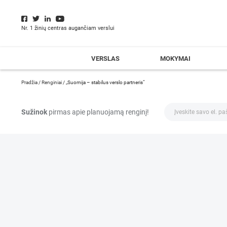
Nr. 1 žinių centras augančiam verslui
VERSLAS
MOKYMAI
Pradžia
/
Renginiai
/
„Suomija – stabilus verslo partneris“
Sužinok
pirmas apie planuojamą renginį!