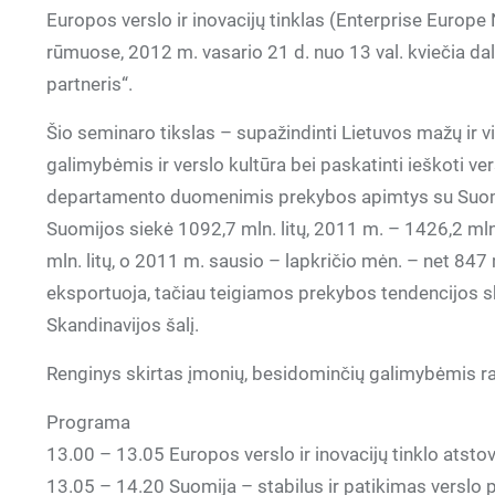
Europos verslo ir inovacijų tinklas (Enterprise Europe
rūmuose, 2012 m. vasario 21 d. nuo 13 val. kviečia 
partneris“.
Šio seminaro tikslas – supažindinti Lietuvos mažų ir v
galimybėmis ir verslo kultūra bei paskatinti ieškoti ver
departamento duomenimis prekybos apimtys su Suomij
Suomijos siekė 1092,7 mln. litų, 2011 m. – 1426,2 mln
mln. litų, o 2011 m. sausio – lapkričio mėn. – net 847 
eksportuoja, tačiau teigiamos prekybos tendencijos sk
Skandinavijos šalį.
Renginys skirtas įmonių, besidominčių galimybėmis ras
Programa
13.00 – 13.05 Europos verslo ir inovacijų tinklo atsto
13.05 – 14.20 Suomija – stabilus ir patikimas verslo p