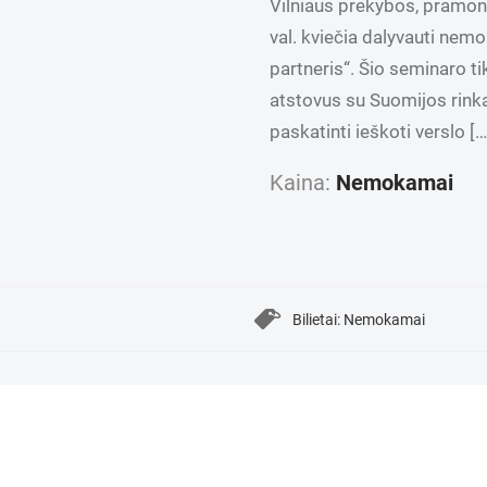
Vilniaus prekybos, pramon
val. kviečia dalyvauti ne
partneris“. Šio seminaro ti
atstovus su Suomijos rinka
paskatinti ieškoti verslo […
Kaina:
Nemokamai
Bilietai: Nemokamai