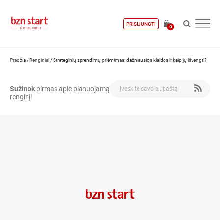
PRISIJUNGTI
0
Pradžia
/
Renginiai
/
Strateginių sprendimų priėmimas: dažniausios klaidos ir kaip jų išvengti?
Sužinok
pirmas apie planuojamą
renginį!