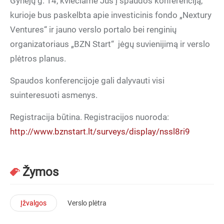
Gynėjų g. 14, kviečiame Jus į spaudos konferenciją,
kurioje bus paskelbta apie investicinis fondo „Nextury
Ventures“ ir jauno verslo portalo bei renginių
organizatoriaus „BZN Start“ jėgų suvienijimą ir verslo
plėtros planus.
Spaudos konferencijoje gali dalyvauti visi
suinteresuoti asmenys.
Registracija būtina. Registracijos nuoroda:
http://www.bznstart.lt/surveys/display/nssl8ri9
Žymos
Įžvalgos
Verslo plėtra