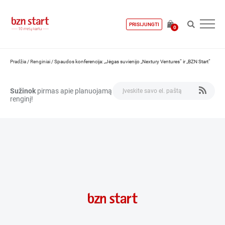
PRISIJUNGTI
0
Pradžia
/
Renginiai
/
Spaudos konferencija: „Jėgas suvienijo „Nextury Ventures“ ir „BZN Start“
Sužinok
pirmas apie planuojamą
renginį!