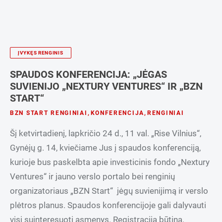
ĮVYKĘS RENGINIS
SPAUDOS KONFERENCIJA: „JĖGAS
SUVIENIJO „NEXTURY VENTURES“ IR „BZN
START“
BZN START RENGINIAI
,
KONFERENCIJA
,
RENGINIAI
Šį ketvirtadienį, lapkričio 24 d., 11 val. „Rise Vilnius“,
Gynėjų g. 14, kviečiame Jus į spaudos konferenciją,
kurioje bus paskelbta apie investicinis fondo „Nextury
Ventures“ ir jauno verslo portalo bei renginių
organizatoriaus „BZN Start“ jėgų suvienijimą ir verslo
plėtros planus. Spaudos konferencijoje gali dalyvauti
visi suinteresuoti asmenys. Registracija būtina.