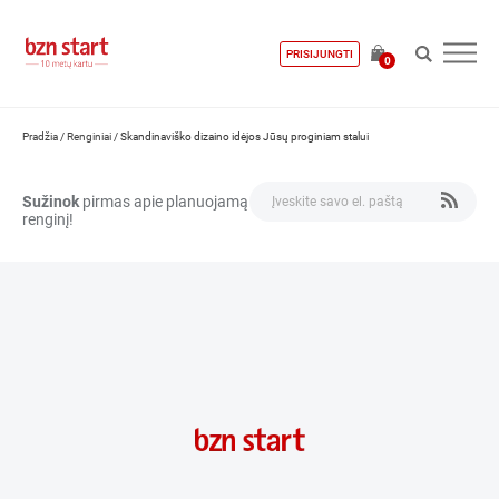
PRISIJUNGTI
0
Pradžia
/
Renginiai
/
Skandinaviško dizaino idėjos Jūsų proginiam stalui
Sužinok
pirmas apie planuojamą
renginį!