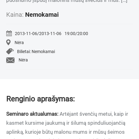
puošnumo įspūdį malonins mūsų svečius ir mus. […]
Kaina:
Nemokamai
2013-11-06/2013-11-06
19:00/20:00
Nėra
Bilietai: Nemokamai
Nėra
Renginio aprašymas:
Seminaro aktualumas:
Artėjant švenčių metui, kaip ir
kasmet kursime jaukumą ir šilumą spinduliuojančią
aplinką, kurioje būtų malonu mums ir mūsų šeimos