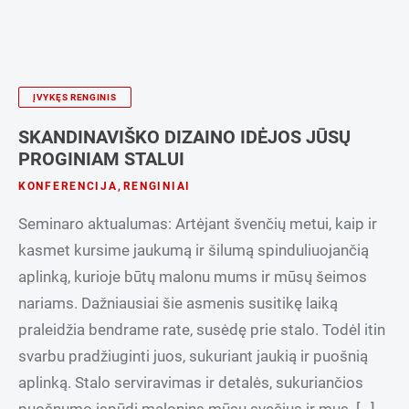
ĮVYKĘS RENGINIS
SKANDINAVIŠKO DIZAINO IDĖJOS JŪSŲ
PROGINIAM STALUI
KONFERENCIJA
,
RENGINIAI
Seminaro aktualumas: Artėjant švenčių metui, kaip ir
kasmet kursime jaukumą ir šilumą spinduliuojančią
aplinką, kurioje būtų malonu mums ir mūsų šeimos
nariams. Dažniausiai šie asmenis susitikę laiką
praleidžia bendrame rate, susėdę prie stalo. Todėl itin
svarbu pradžiuginti juos, sukuriant jaukią ir puošnią
aplinką. Stalo serviravimas ir detalės, sukuriančios