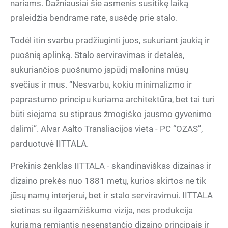
nariams. Dažniausiai šie asmenis susitikę laiką
praleidžia bendrame rate, susėdę prie stalo.
Todėl itin svarbu pradžiuginti juos, sukuriant jaukią ir
puošnią aplinką. Stalo serviravimas ir detalės,
sukuriančios puošnumo įspūdį malonins mūsų
svečius ir mus. “Nesvarbu, kokiu minimalizmo ir
paprastumo principu kuriama architektūra, bet tai turi
būti siejama su stipraus žmogiško jausmo gyvenimo
dalimi”. Alvar Aalto Transliacijos vieta - PC “OZAS”,
parduotuvė IITTALA.
Prekinis ženklas IITTALA - skandinaviškas dizainas ir
dizaino prekės nuo 1881 metų, kurios skirtos ne tik
jūsų namų interjerui, bet ir stalo serviravimui. IITTALA
sietinas su ilgaamžiškumo vizija, nes produkcija
kuriama remiantis nesenstančio dizaino principais ir