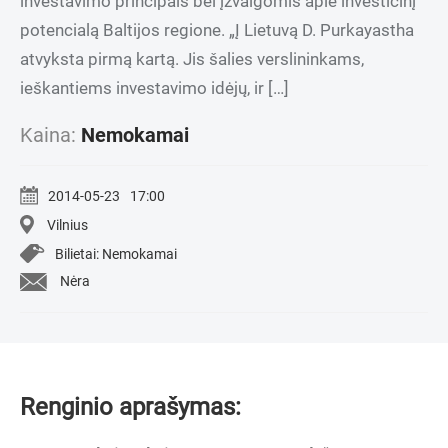
investavimo principais bei įžvalgomis apie investicinį
potencialą Baltijos regione. „Į Lietuvą D. Purkayastha
atvyksta pirmą kartą. Jis šalies verslininkams,
ieškantiems investavimo idėjų, ir […]
Kaina:
Nemokamai
2014-05-23
17:00
Vilnius
Bilietai: Nemokamai
Nėra
Renginio aprašymas: