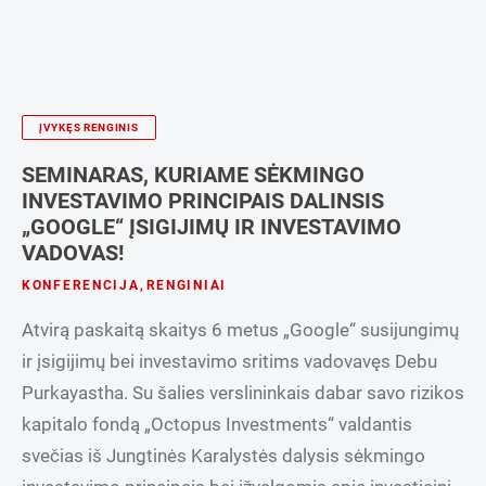
ĮVYKĘS RENGINIS
SEMINARAS, KURIAME SĖKMINGO
INVESTAVIMO PRINCIPAIS DALINSIS
„GOOGLE“ ĮSIGIJIMŲ IR INVESTAVIMO
VADOVAS!
KONFERENCIJA
,
RENGINIAI
Atvirą paskaitą skaitys 6 metus „Google“ susijungimų
ir įsigijimų bei investavimo sritims vadovavęs Debu
Purkayastha. Su šalies verslininkais dabar savo rizikos
kapitalo fondą „Octopus Investments“ valdantis
svečias iš Jungtinės Karalystės dalysis sėkmingo