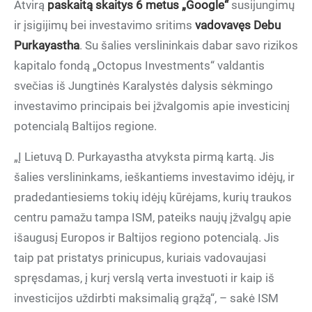
Atvirą
paskaitą skaitys 6 metus „Google“
susijungimų
ir įsigijimų bei investavimo sritims
vadovavęs Debu
Purkayastha
. Su šalies verslininkais dabar savo rizikos
kapitalo fondą „Octopus Investments“ valdantis
svečias iš Jungtinės Karalystės dalysis sėkmingo
investavimo principais bei įžvalgomis apie investicinį
potencialą Baltijos regione.
„Į Lietuvą D. Purkayastha atvyksta pirmą kartą. Jis
šalies verslininkams, ieškantiems investavimo idėjų, ir
pradedantiesiems tokių idėjų kūrėjams, kurių traukos
centru pamažu tampa ISM, pateiks naujų įžvalgų apie
išaugusį Europos ir Baltijos regiono potencialą. Jis
taip pat pristatys prinicupus, kuriais vadovaujasi
spręsdamas, į kurį verslą verta investuoti ir kaip iš
investicijos uždirbti maksimalią grąžą“, – sakė ISM