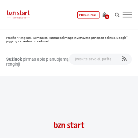
PRISIJUNGTI
0
Pradžia
/
Renginiai
/
Seminaras, kuriame sėkmingo investavimo principais dalinsis „Google“
įsigijimų ir investavimo vadovas!
Sužinok
pirmas apie planuojamą
renginį!