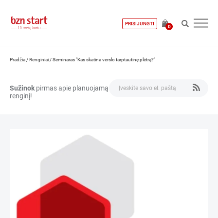
PRISIJUNGTI
0
Pradžia
/
Renginiai
/
Seminaras "Kas skatina verslo tarptautinę plėtrą?"
Sužinok
pirmas apie planuojamą
renginį!