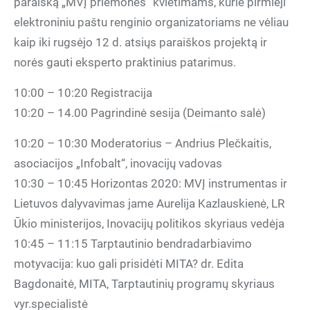
paraišką „MVĮ priemonės“ kvietimams, kurie pirmieji
elektroniniu paštu renginio organizatoriams ne vėliau
kaip iki rugsėjo 12 d. atsiųs paraiškos projektą ir
norės gauti eksperto praktinius patarimus.
10:00 – 10:20 Registracija
10:20 – 14.00 Pagrindinė sesija (Deimanto salė)
10:20 – 10:30 Moderatorius – Andrius Plečkaitis,
asociacijos „Infobalt“, inovacijų vadovas
10:30 – 10:45 Horizontas 2020: MVĮ instrumentas ir
Lietuvos dalyvavimas jame Aurelija Kazlauskienė, LR
Ūkio ministerijos, Inovacijų politikos skyriaus vedėja
10:45 – 11:15 Tarptautinio bendradarbiavimo
motyvacija: kuo gali prisidėti MITA? dr. Edita
Bagdonaitė, MITA, Tarptautinių programų skyriaus
vyr.specialistė