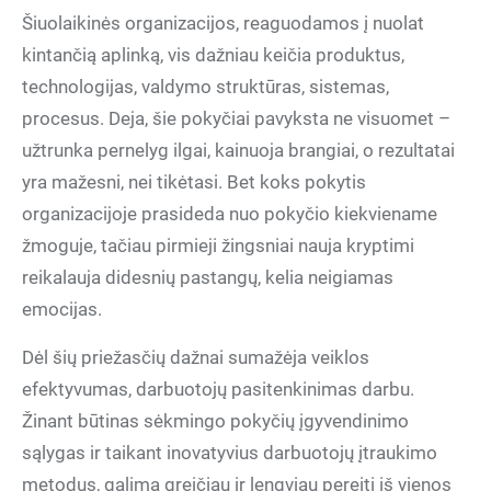
Šiuolaikinės organizacijos, reaguodamos į nuolat
kintančią aplinką, vis dažniau keičia produktus,
technologijas, valdymo struktūras, sistemas,
procesus. Deja, šie pokyčiai pavyksta ne visuomet –
užtrunka pernelyg ilgai, kainuoja brangiai, o rezultatai
yra mažesni, nei tikėtasi. Bet koks pokytis
organizacijoje prasideda nuo pokyčio kiekviename
žmoguje, tačiau pirmieji žingsniai nauja kryptimi
reikalauja didesnių pastangų, kelia neigiamas
emocijas.
Dėl šių priežasčių dažnai sumažėja veiklos
efektyvumas, darbuotojų pasitenkinimas darbu.
Žinant būtinas sėkmingo pokyčių įgyvendinimo
sąlygas ir taikant inovatyvius darbuotojų įtraukimo
metodus, galima greičiau ir lengviau pereiti iš vienos