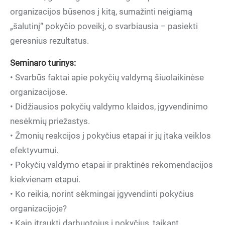
organizacijos būsenos į kitą, sumažinti neigiamą
„šalutinį“ pokyčio poveikį, o svarbiausia – pasiekti
geresnius rezultatus.
Seminaro turinys:
• Svarbūs faktai apie pokyčių valdymą šiuolaikinėse
organizacijose.
• Didžiausios pokyčių valdymo klaidos, įgyvendinimo
nesėkmių priežastys.
• Žmonių reakcijos į pokyčius etapai ir jų įtaka veiklos
efektyvumui.
• Pokyčių valdymo etapai ir praktinės rekomendacijos
kiekvienam etapui.
• Ko reikia, norint sėkmingai įgyvendinti pokyčius
organizacijoje?
• Kaip įtraukti darbuotojus į pokyčius, taikant