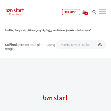
PRISIJUNGTI
0
Pradžia
/
Renginiai
/
„Sėkmingas pokyčių įgyvendinimas, įtraukiant darbuotojus“
Sužinok
pirmas apie planuojamą
renginį!