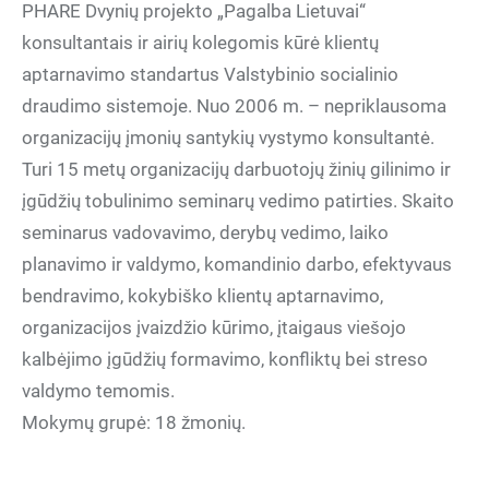
PHARE Dvynių projekto „Pagalba Lietuvai“
konsultantais ir airių kolegomis kūrė klientų
aptarnavimo standartus Valstybinio socialinio
draudimo sistemoje. Nuo 2006 m. – nepriklausoma
organizacijų įmonių santykių vystymo konsultantė.
Turi 15 metų organizacijų darbuotojų žinių gilinimo ir
įgūdžių tobulinimo seminarų vedimo patirties. Skaito
seminarus vadovavimo, derybų vedimo, laiko
planavimo ir valdymo, komandinio darbo, efektyvaus
bendravimo, kokybiško klientų aptarnavimo,
organizacijos įvaizdžio kūrimo, įtaigaus viešojo
kalbėjimo įgūdžių formavimo, konfliktų bei streso
valdymo temomis.
Mokymų grupė: 18 žmonių.