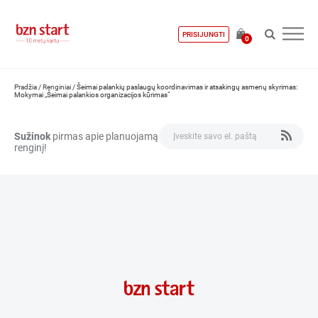
PRISIJUNGTI
0
Pradžia
/
Renginiai
/
Šeimai palankių paslaugų koordinavimas ir atsakingų asmenų skyrimas:
Mokymai „Šeimai palankios organizacijos kūrimas“
Sužinok
pirmas apie planuojamą
renginį!