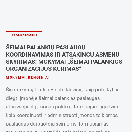
ĮVYKĘS RENGINIS
ŠEIMAI PALANKIŲ PASLAUGŲ
KOORDINAVIMAS IR ATSAKINGŲ ASMENŲ
SKYRIMAS: MOKYMAI „ŠEIMAI PALANKIOS
ORGANIZACIJOS KŪRIMAS“
MOKYMAI
,
RENGINIAI
Šių mokymų tikslas – suteikti žinių, kaip pritaikyti ir
diegti įmonėje šeimai palankias paslaugas
atsižvelgiant į įmonės politiką, formuojami įgūdžiai
kaip koordinuoti ir administruoti įmonės teikiamas
paslaugas darbuotojų šeimoms, formuojamas