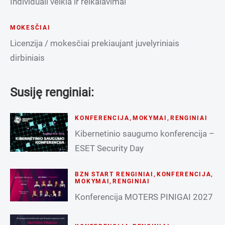
Individuali veikla ir reikalavimai
MOKESČIAI
Licenzija / mokesčiai prekiaujant juvelyriniais
dirbiniais
Susiję renginiai:
KONFERENCIJA
,
MOKYMAI
,
RENGINIAI
Kibernetinio saugumo konferencija –
ESET Security Day
BZN START RENGINIAI
,
KONFERENCIJA
,
MOKYMAI
,
RENGINIAI
Konferencija MOTERS PINIGAI 2027