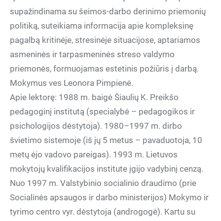
supažindinama su šeimos-darbo derinimo priemonių
politiką, suteikiama informacija apie kompleksinę
pagalbą kritinėje, stresinėje situacijose, aptariamos
asmeninės ir tarpasmeninės streso valdymo
priemonės, formuojamas estetinis požiūris į darbą.
Mokymus ves Leonora Pimpienė.
Apie lektorę: 1988 m. baigė Šiaulių K. Preikšo
pedagoginį institutą (specialybė – pedagogikos ir
psichologijos dėstytoja). 1980–1997 m. dirbo
švietimo sistemoje (iš jų 5 metus – pavaduotoja, 10
metų ėjo vadovo pareigas). 1993 m. Lietuvos
mokytojų kvalifikacijos institute įgijo vadybinį cenzą.
Nuo 1997 m. Valstybinio socialinio draudimo (prie
Socialinės apsaugos ir darbo ministerijos) Mokymo ir
tyrimo centro vyr. dėstytoja (androgogė). Kartu su