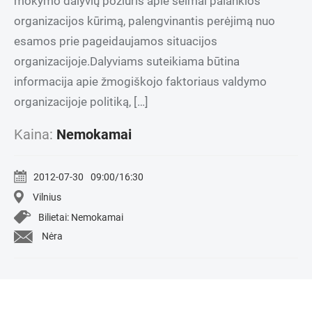
mokymo dalyvių požiūris apie šeimai palankios
organizacijos kūrimą, palengvinantis perėjimą nuo
esamos prie pageidaujamos situacijos
organizacijoje.Dalyviams suteikiama būtina
informacija apie žmogiškojo faktoriaus valdymo
organizacijoje politiką, […]
Kaina:
Nemokamai
2012-07-30
09:00/16:30
Vilnius
Bilietai: Nemokamai
Nėra