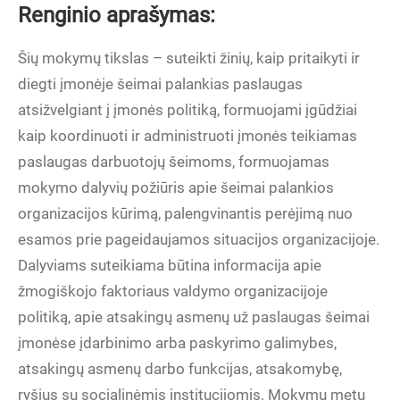
Renginio aprašymas:
Šių mokymų tikslas – suteikti žinių, kaip pritaikyti ir
diegti įmonėje šeimai palankias paslaugas
atsižvelgiant į įmonės politiką, formuojami įgūdžiai
kaip koordinuoti ir administruoti įmonės teikiamas
paslaugas darbuotojų šeimoms, formuojamas
mokymo dalyvių požiūris apie šeimai palankios
organizacijos kūrimą, palengvinantis perėjimą nuo
esamos prie pageidaujamos situacijos organizacijoje.
Dalyviams suteikiama būtina informacija apie
žmogiškojo faktoriaus valdymo organizacijoje
politiką, apie atsakingų asmenų už paslaugas šeimai
įmonėse įdarbinimo arba paskyrimo galimybes,
atsakingų asmenų darbo funkcijas, atsakomybę,
ryšius su socialinėmis institucijomis. Mokymų metu