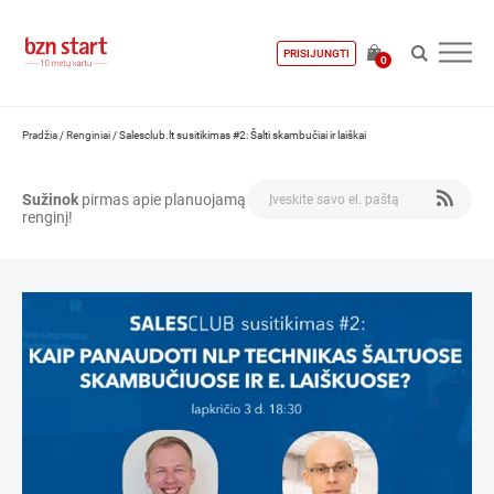
PRISIJUNGTI
0
Pradžia
/
Renginiai
/
Salesclub.lt susitikimas #2: Šalti skambučiai ir laiškai
Sužinok
pirmas apie planuojamą
renginį!