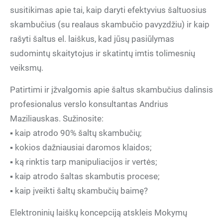
susitikimas apie tai, kaip daryti efektyvius šaltuosius
skambučius (su realaus skambučio pavyzdžiu) ir kaip
rašyti šaltus el. laiškus, kad jūsų pasiūlymas
sudomintų skaitytojus ir skatintų imtis tolimesnių
veiksmų.
Patirtimi ir įžvalgomis apie šaltus skambučius dalinsis
profesionalus verslo konsultantas Andrius
Maziliauskas. Sužinosite:
▪ kaip atrodo 90% šaltų skambučių;
▪ kokios dažniausiai daromos klaidos;
▪ ką rinktis tarp manipuliacijos ir vertės;
▪ kaip atrodo šaltas skambutis procese;
▪ kaip įveikti šaltų skambučių baimę?
Elektroninių laiškų koncepciją atskleis Mokymų