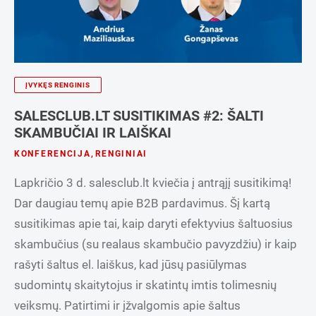
ĮVYKĘS RENGINIS
SALESCLUB.LT SUSITIKIMAS #2: ŠALTI
SKAMBUČIAI IR LAIŠKAI
KONFERENCIJA
,
RENGINIAI
Lapkričio 3 d. salesclub.lt kviečia į antrąjį susitikimą!
Dar daugiau temų apie B2B pardavimus. Šį kartą
susitikimas apie tai, kaip daryti efektyvius šaltuosius
skambučius (su realaus skambučio pavyzdžiu) ir kaip
rašyti šaltus el. laiškus, kad jūsų pasiūlymas
sudomintų skaitytojus ir skatintų imtis tolimesnių
veiksmų. Patirtimi ir įžvalgomis apie šaltus