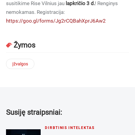
susitikime Rise Vilnius jau
lapkričio 3 d.
! Renginys
nemokamas. Registracija:
https://goo.gl/forms/Jg2rCQBahXprJ6Aw2
Žymos
Įžvalgos
Susiję straipsniai:
DIRBTINIS INTELEKTAS