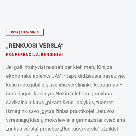
ĮVYKĘS RENGINIS
„RENKUOSI VERSLĄ“
KONFERENCIJA
,
RENGINIAI
Jei gali intuityviai nuspėti per kiek metų Kinijos
ekonomika aplenks JAV ir taps didžiausia pasaulyje,
kelių metų jubiliejų švenčia verslininko kostiumas –
smokingas, kokia yra Nokia telefono gamybos
savikaina ir kitus „pikantiškus“ dalykus, tuomet
išmėgink savo įgytas žinias praktikoje! Lietuvos
vyresniųjų klasių moksleiviai ir gimnazistai kviečiami
„rinktis verslą“ projekte „Renkuosi verslą“ užpildyti