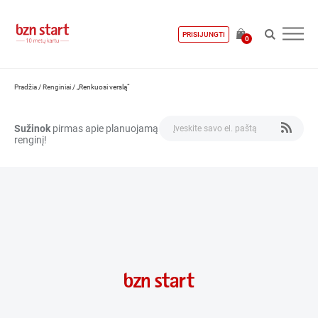
PRISIJUNGTI
0
Pradžia
/
Renginiai
/
„Renkuosi verslą“
Sužinok
pirmas apie planuojamą
renginį!