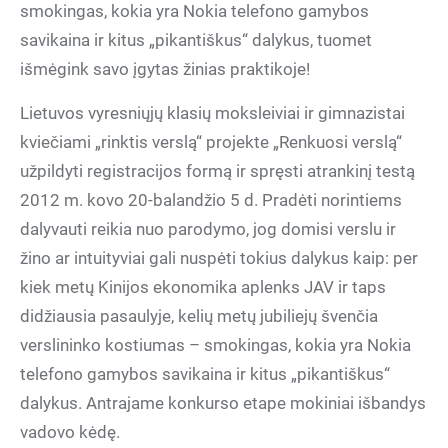
smokingas, kokia yra Nokia telefono gamybos
savikaina ir kitus „pikantiškus“ dalykus, tuomet
išmėgink savo įgytas žinias praktikoje!
Lietuvos vyresniųjų klasių moksleiviai ir gimnazistai
kviečiami „rinktis verslą“ projekte „Renkuosi verslą“
užpildyti registracijos formą ir spręsti atrankinį testą
2012 m. kovo 20-balandžio 5 d. Pradėti norintiems
dalyvauti reikia nuo parodymo, jog domisi verslu ir
žino ar intuityviai gali nuspėti tokius dalykus kaip: per
kiek metų Kinijos ekonomika aplenks JAV ir taps
didžiausia pasaulyje, kelių metų jubiliejų švenčia
verslininko kostiumas – smokingas, kokia yra Nokia
telefono gamybos savikaina ir kitus „pikantiškus“
dalykus. Antrajame konkurso etape mokiniai išbandys
vadovo kėdę.