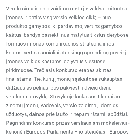
Verslo simuliacinio žaidimo metu jie valdys imituotas
įmones ir patirs visą verslo veiklos ciklą – nuo
produkto gamybos iki pardavimo, vertins gamybos
kaštus, bandys pasiekti nusimatytus tikslus derybose,
formuos įmonės komunikacijos strategiją ir jos
kaštus, vertins socialiai atsakingų sprendimų poveikį
įmonės veiklos kaštams, dalyvaus viešuose
pirkimuose. Trečiasis konkurso etapas skirtas
finalistams. Tie, kurių įmonių sąskaitose sukauptas
didžiausias pelnas, bus pakviesti į dviejų dienų
verslumo stovyklą. Stovykloje lauks susitikimai su
žinomų įmonių vadovais, verslo žaidimai, įdomios
užduotys, dainos prie laužo ir nepamirštami įspūdžiai.
Pagrindinis konkurso prizas versliausiam moksleiviui -
kelionė į Europos Parlamentą – jo steigėjas - Europos