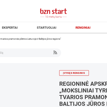
EKSPERTAI
STARTUOLIAI
RENGINIAI
t tvarios pramonės plėtros Lietuvoje ir Baltijos jūros regione“
ĮVYKĘS RENGINIS
REGIONINĖ APSK
„MOKSLINIAI TYR
TVARIOS PRAMON
BALTIJOS JŪROS