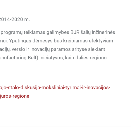
i 2014-2020 m.
jų programų teikiamas galimybes BJR šalių inžinerinės
mui. Ypatingas dėmesys bus kreipiamas efektyviam
ijų, verslo ir inovacijų paramos srityse siekiant
facturing Belt) iniciatyvos, kaip dalies regiono
jo-stalo-diskusija-moksliniai-tyrimai-ir-inovacijos-
-juros-regione