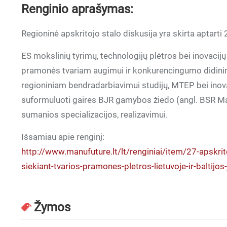
Renginio aprašymas:
Regioninė apskritojo stalo diskusija yra skirta aptart
ES mokslinių tyrimų, technologijų plėtros bei inovaci
pramonės tvariam augimui ir konkurencingumo didini
regioniniam bendradarbiavimui studijų, MTEP bei inovac
suformuluoti gaires BJR gamybos žiedo (angl. BSR Manu
sumanios specializacijos, realizavimui.
Išsamiau apie renginį:
http://www.manufuture.lt/lt/renginiai/item/27-apskrito
siekiant-tvarios-pramones-pletros-lietuvoje-ir-baltijos
Žymos