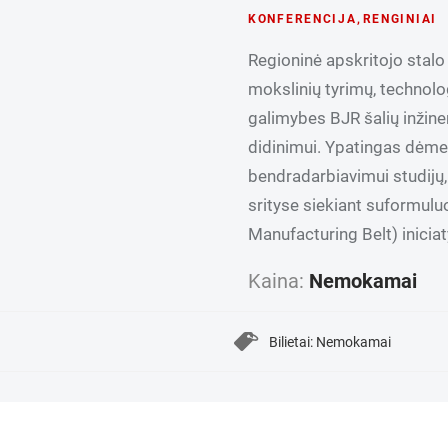
KONFERENCIJA
,
RENGINIAI
Regioninė apskritojo stalo
mokslinių tyrimų, technolo
galimybes BJR šalių inžin
didinimui. Ypatingas dėme
bendradarbiavimui studijų,
srityse siekiant suformul
Manufacturing Belt) iniciat
Kaina:
Nemokamai
Bilietai: Nemokamai