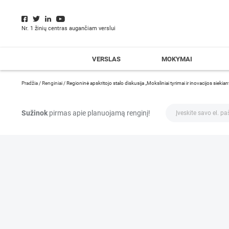
Nr. 1 žinių centras augančiam verslui
VERSLAS
MOKYMAI
Pradžia
/
Renginiai
/
Regioninė apskritojo stalo diskusija „Moksliniai tyrimai ir inovacijos siekian
Sužinok
pirmas apie planuojamą renginį!