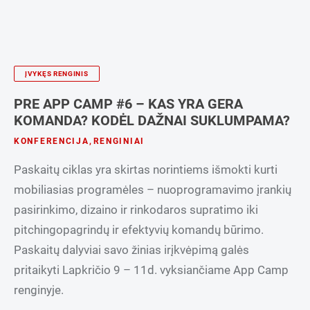
ĮVYKĘS RENGINIS
PRE APP CAMP #6 – KAS YRA GERA
KOMANDA? KODĖL DAŽNAI SUKLUMPAMA?
KONFERENCIJA
,
RENGINIAI
Paskaitų ciklas yra skirtas norintiems išmokti kurti
mobiliasias programėles – nuoprogramavimo įrankių
pasirinkimo, dizaino ir rinkodaros supratimo iki
pitchingopagrindų ir efektyvių komandų būrimo.
Paskaitų dalyviai savo žinias irįkvėpimą galės
pritaikyti Lapkričio 9 – 11d. vyksiančiame App Camp
renginyje.