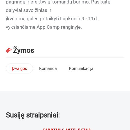
pagrindų ir efektyvių komandų būrimo. Paskaitų
dalyviai savo žinias ir
įkvėpimą galės pritaikyti Lapkričio 9 - 11d.
vyksiančiame App Camp renginyje.
Žymos
Įžvalgos
Komanda
Komunikacija
Susiję straipsniai:
DIRBTINIS INTELEKTAS