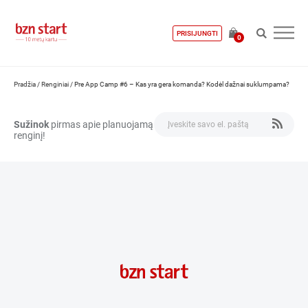
PRISIJUNGTI
0
Pradžia
/
Renginiai
/
Pre App Camp #6 – Kas yra gera komanda? Kodėl dažnai suklumpama?
Sužinok
pirmas apie planuojamą
renginį!