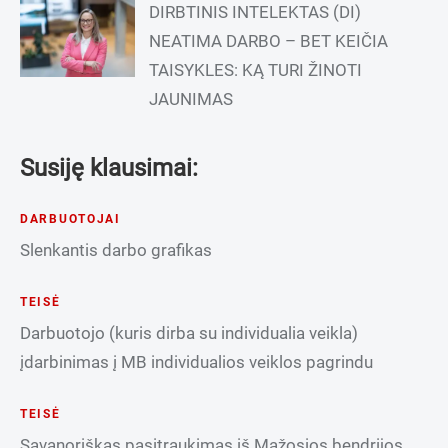
DIRBTINIS INTELEKTAS (DI)
NEATIMA DARBO – BET KEIČIA
TAISYKLES: KĄ TURI ŽINOTI
JAUNIMAS
Susiję klausimai:
DARBUOTOJAI
Slenkantis darbo grafikas
TEISĖ
Darbuotojo (kuris dirba su individualia veikla)
įdarbinimas į MB individualios veiklos pagrindu
TEISĖ
Savanoriškas pasitraukimas iš Mažosios bendrijos,