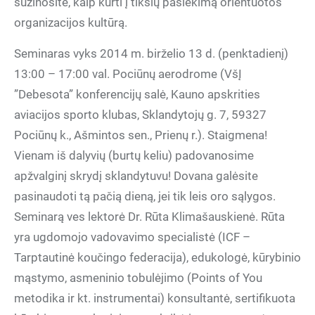
sužinosite, kaip kurti į tikslų pasiekimą orientuotos
organizacijos kultūrą.
Seminaras vyks 2014 m. birželio 13 d. (penktadienį)
13:00 – 17:00 val. Pociūnų aerodrome (VšĮ
”Debesota” konferencijų salė, Kauno apskrities
aviacijos sporto klubas, Sklandytojų g. 7, 59327
Pociūnų k., Ašmintos sen., Prienų r.). Staigmena!
Vienam iš dalyvių (burtų keliu) padovanosime
apžvalginį skrydį sklandytuvu! Dovana galėsite
pasinaudoti tą pačią dieną, jei tik leis oro sąlygos.
Seminarą ves lektorė Dr. Rūta Klimašauskienė. Rūta
yra ugdomojo vadovavimo specialistė (ICF –
Tarptautinė koučingo federacija), edukologė, kūrybinio
mąstymo, asmeninio tobulėjimo (Points of You
metodika ir kt. instrumentai) konsultantė, sertifikuota