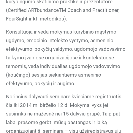
kūrybingumo skatinimo praktikė ir prezentatorė
(Certified ARTbundanceTM Coach and Practitioner,
FourSight ir kt. metodikos).
Konsultuoja ir veda mokymus kūrybinio mąstymo
ugdymo, emocinio intelekto vystymo, asmeninio
efektyvumo, pokyčių valdymo, ugdomojo vadovavimo
taikymo įvairiose organizacijose ir kontekstuose
temomis, veda individualias ugdomojo vadovavimo
(koučingo) sesijas siekiantiems asmeninio
efektyvumo, pokyčių ir augimo.
Norinčius dalyvauti seminare kviečiame registruotis
čia iki 2014 m. birželio 12 d. Mokymai vyks jei
susirinks ne mažesnė nei 15 dalyvių grupė. Taip pat
labai prašome gerbti mūsų pastangas ir laiką
organizuojant šį seminarą – visų užsiregistravusiųjų