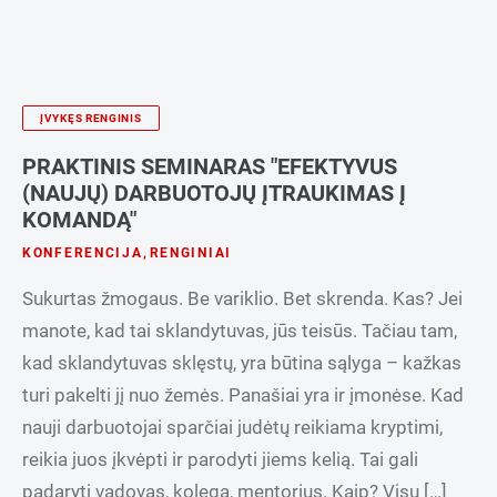
ĮVYKĘS RENGINIS
PRAKTINIS SEMINARAS "EFEKTYVUS
(NAUJŲ) DARBUOTOJŲ ĮTRAUKIMAS Į
KOMANDĄ"
KONFERENCIJA
,
RENGINIAI
Sukurtas žmogaus. Be variklio. Bet skrenda. Kas? Jei
manote, kad tai sklandytuvas, jūs teisūs. Tačiau tam,
kad sklandytuvas sklęstų, yra būtina sąlyga – kažkas
turi pakelti jį nuo žemės. Panašiai yra ir įmonėse. Kad
nauji darbuotojai sparčiai judėtų reikiama kryptimi,
reikia juos įkvėpti ir parodyti jiems kelią. Tai gali
padaryti vadovas, kolega, mentorius. Kaip? Visų […]