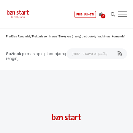
PRISIJUNGTI
0
Pradžia
/
Renginiai
/
Praktinis seminaras "Efektyvus (naujų) darbuotojų įtraukimas į komandą"
Sužinok
pirmas apie planuojamą
renginį!