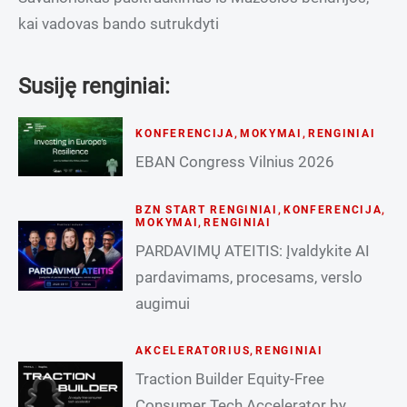
kai vadovas bando sutrukdyti
Susiję renginiai:
KONFERENCIJA
,
MOKYMAI
,
RENGINIAI
EBAN Congress Vilnius 2026
BZN START RENGINIAI
,
KONFERENCIJA
,
MOKYMAI
,
RENGINIAI
PARDAVIMŲ ATEITIS: Įvaldykite AI
pardavimams, procesams, verslo
augimui
AKCELERATORIUS
,
RENGINIAI
Traction Builder Equity-Free
Consumer Tech Accelerator by