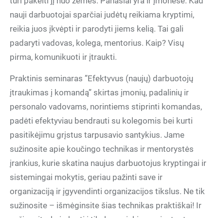
turi pakelti jį nuo žemės. Panašiai yra ir įmonėse. Kad
nauji darbuotojai sparčiai judėtų reikiama kryptimi,
reikia juos įkvėpti ir parodyti jiems kelią. Tai gali
padaryti vadovas, kolega, mentorius. Kaip? Visų
pirma, komunikuoti ir įtraukti.
Praktinis seminaras ”Efektyvus (naujų) darbuotojų
įtraukimas į komandą” skirtas įmonių, padalinių ir
personalo vadovams, norintiems stiprinti komandas,
padėti efektyviau bendrauti su kolegomis bei kurti
pasitikėjimu grįstus tarpusavio santykius. Jame
sužinosite apie koučingo technikas ir mentorystės
įrankius, kurie skatina naujus darbuotojus kryptingai ir
sistemingai mokytis, geriau pažinti save ir
organizaciją ir įgyvendinti organizacijos tikslus. Ne tik
sužinosite – išmėginsite šias technikas praktiškai! Ir