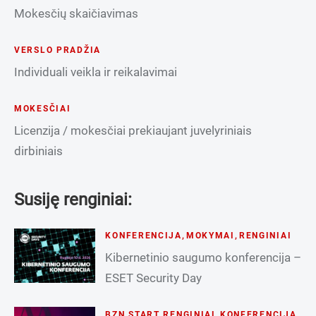
Mokesčių skaičiavimas
VERSLO PRADŽIA
Individuali veikla ir reikalavimai
MOKESČIAI
Licenzija / mokesčiai prekiaujant juvelyriniais
dirbiniais
Susiję renginiai:
KONFERENCIJA
,
MOKYMAI
,
RENGINIAI
Kibernetinio saugumo konferencija –
ESET Security Day
BZN START RENGINIAI
,
KONFERENCIJA
,