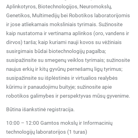
Aplinkotyros, Biotechnologijos, Neuromokslų,
Genetikos, Multimedijų bei Robotikos laboratorijomis
ir jose atliekamais moksliniais tyrimais. Sužinosite
kaip nustatoma ir vertinama aplinkos (oro, vandens ir
dirvos) tarša; kaip kuriami nauji kovos su vėžiniais
susirgimais būdai biotechnologijų pagalba;
susipažinsite su smegenų veiklos tyrimais; sužinosite
naujus erkių ir kitų gyvūnų pernešamų ligų tyrimus;
susipažinsite su išplėstinės ir virtualios realybės
kūrimu ir panaudojimu buityje; sužinosite apie
robotikos galimybes ir perspektyvas mūsų gyvenime.
Būtina išankstinė registracija.
10:00 – 12:00 Gamtos mokslų ir Informacinių
technologijų laboratorijos (1 turas)