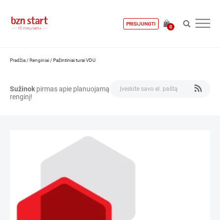
PRISIJUNGTI
0
Pradžia
/
Renginiai
/
Pažintiniai turai VDU
Sužinok
pirmas apie planuojamą
renginį!