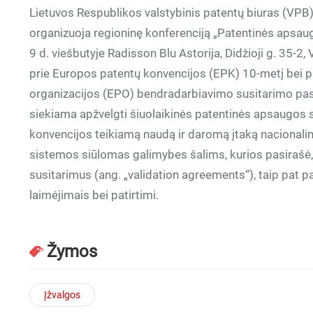
Lietuvos Respublikos valstybinis patentų biuras (VP
organizuoja regioninę konferenciją „Patentinės apsau
9 d. viešbutyje Radisson Blu Astorija, Didžioji g. 35-2,
prie Europos patentų konvencijos (EPK) 10-metį bei p
organizacijos (EPO) bendradarbiavimo susitarimo pas
siekiama apžvelgti šiuolaikinės patentinės apsaugos 
konvencijos teikiamą naudą ir daromą įtaką nacionali
sistemos siūlomas galimybes šalims, kurios pasirašė, 
susitarimus (ang. „validation agreements“), taip pat p
laimėjimais bei patirtimi.
Žymos
Įžvalgos