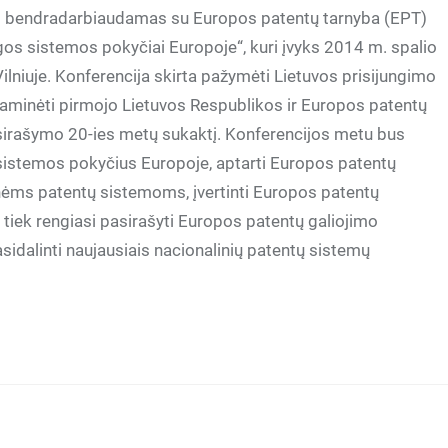
B) bendradarbiaudamas su Europos patentų tarnyba (EPT)
gos sistemos pokyčiai Europoje“, kuri įvyks 2014 m. spalio
 Vilniuje. Konferencija skirta pažymėti Lietuvos prisijungimo
aminėti pirmojo Lietuvos Respublikos ir Europos patentų
irašymo 20-ies metų sukaktį. Konferencijos metu bus
sistemos pokyčius Europoje, aptarti Europos patentų
nėms patentų sistemoms, įvertinti Europos patentų
tiek rengiasi pasirašyti Europos patentų galiojimo
asidalinti naujausiais nacionalinių patentų sistemų