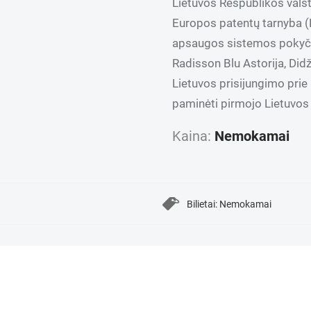
Lietuvos Respublikos vals
Europos patentų tarnyba (
apsaugos sistemos pokyčiai
Radisson Blu Astorija, Didži
Lietuvos prisijungimo pri
paminėti pirmojo Lietuvos 
Kaina:
Nemokamai
Bilietai: Nemokamai