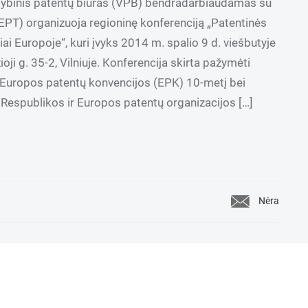
tybinis patentų biuras (VPB) bendradarbiaudamas su
EPT) organizuoja regioninę konferenciją „Patentinės
 Europoje“, kuri įvyks 2014 m. spalio 9 d. viešbutyje
oji g. 35-2, Vilniuje. Konferencija skirta pažymėti
e Europos patentų konvencijos (EPK) 10-metį bei
Respublikos ir Europos patentų organizacijos […]
Nėra