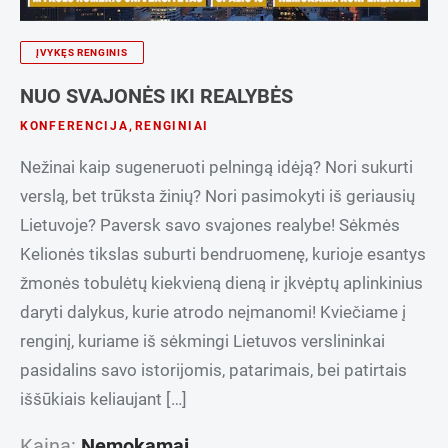
ĮVYKĘS RENGINIS
NUO SVAJONĖS IKI REALYBĖS
KONFERENCIJA
,
RENGINIAI
Nežinai kaip sugeneruoti pelningą idėją? Nori sukurti
verslą, bet trūksta žinių? Nori pasimokyti iš geriausių
Lietuvoje? Paversk savo svajones realybe! Sėkmės
Kelionės tikslas suburti bendruomenę, kurioje esantys
žmonės tobulėtų kiekvieną dieną ir įkvėptų aplinkinius
daryti dalykus, kurie atrodo neįmanomi! Kviečiame į
renginį, kuriame iš sėkmingi Lietuvos verslininkai
pasidalins savo istorijomis, patarimais, bei patirtais
iššūkiais keliaujant […]
Kaina:
Nemokamai