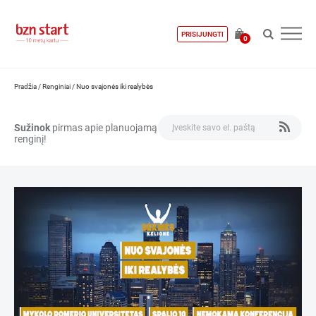
PRISIJUNGTI
0
Pradžia
/
Renginiai
/
Nuo svajonės iki realybės
Sužinok
pirmas apie planuojamą
renginį!