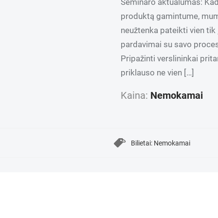
Seminaro aktualumas: Kad 
produktą gamintume, mums r
neužtenka pateikti vien tik
pardavimai su savo procesa
Pripažinti verslininkai pri
priklauso ne vien […]
Kaina:
Nemokamai
Bilietai: Nemokamai