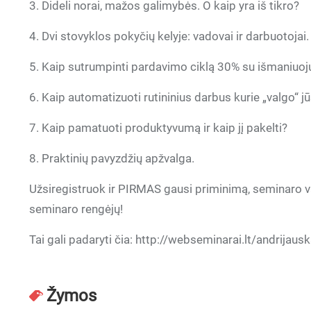
3. Dideli norai, mažos galimybės. O kaip yra iš tikro?
4. Dvi stovyklos pokyčių kelyje: vadovai ir darbuotojai
5. Kaip sutrumpinti pardavimo ciklą 30% su išmaniuoj
6. Kaip automatizuoti rutininius darbus kurie „valgo“ jū
7. Kaip pamatuoti produktyvumą ir kaip jį pakelti?
8. Praktinių pavyzdžių apžvalga.
Užsiregistruok ir PIRMAS gausi priminimą, seminaro va
seminaro rengėjų!
Tai gali padaryti čia: http://webseminarai.lt/andrij
Žymos