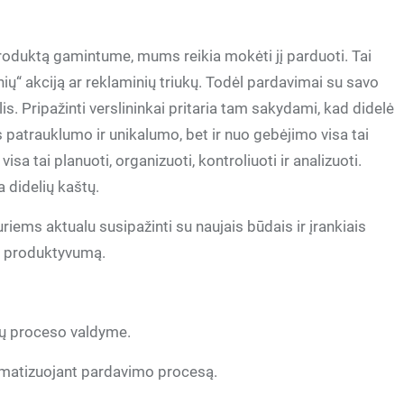
roduktą gamintume, mums reikia mokėti jį parduoti. Tai
nių“ akciją ar reklaminių triukų. Todėl pardavimai su savo
s. Pripažinti verslininkai pritaria tam sakydami, kad didelė
s patrauklumo ir unikalumo, bet ir nuo gebėjimo visa tai
sa tai planuoti, organizuoti, kontroliuoti ir analizuoti.
a didelių kaštų.
iems aktualu susipažinti su naujais būdais ir įrankiais
jų produktyvumą.
imų proceso valdyme.
tomatizuojant pardavimo procesą.