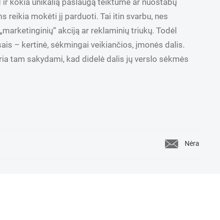
ir kokia unikalią paslaugą teiktume ar nuostabų
eikia mokėti jį parduoti. Tai itin svarbu, nes
 „marketinginių“ akciją ar reklaminių triukų. Todėl
is – kertinė, sėkmingai veikiančios, įmonės dalis.
taria tam sakydami, kad didelė dalis jų verslo sėkmės
Nėra