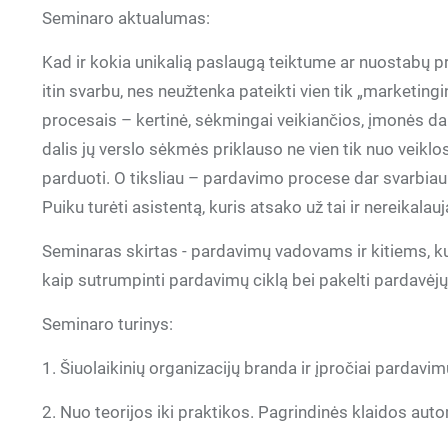
Seminaro aktualumas:
Kad ir kokia unikalią paslaugą teiktume ar nuostabų p
itin svarbu, nes neužtenka pateikti vien tik „marketingi
procesais – kertinė, sėkmingai veikiančios, įmonės dali
dalis jų verslo sėkmės priklauso ne vien tik nuo veiklo
parduoti. O tiksliau – pardavimo procese dar svarbiau vi
Puiku turėti asistentą, kuris atsako už tai ir nereikalauj
Seminaras skirtas - pardavimų vadovams ir kitiems, kur
kaip sutrumpinti pardavimų ciklą bei pakelti pardavė
Seminaro turinys:
1. Šiuolaikinių organizacijų branda ir įpročiai pardav
2. Nuo teorijos iki praktikos. Pagrindinės klaidos au