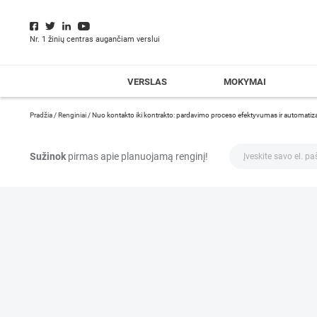
Nr. 1 žinių centras augančiam verslui
VERSLAS
MOKYMAI
Pradžia
/
Renginiai
/
Nuo kontakto iki kontrakto: pardavimo proceso efektyvumas ir automati
Sužinok
pirmas apie planuojamą renginį!