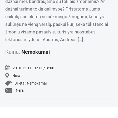
dažnai mes bendraujame su tokiais žmonėmis? Ar
dažnai turime tokią galimybę? Pristatome Jums
unikalų susitikimą su sėkmingu žmogumi, kuris yra
sukūręs ne vieną verslą, paskui kurį seka tūkstančiai
žmonių visame pasaulyje, kuris yra nuostabus
lektorius ir lyderis. Austras, Andreas […]
Kaina:
Nemokamai
2016-12-11
16:00/18:00
Nėra
Bilietai: Nemokamai
Nėra