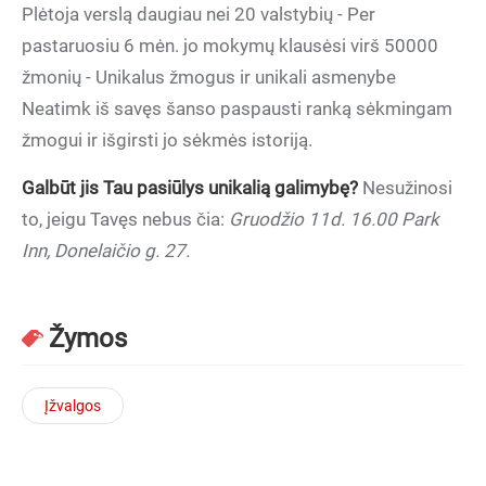
Plėtoja verslą daugiau nei 20 valstybių - Per
pastaruosiu 6 mėn. jo mokymų klausėsi virš 50000
žmonių - Unikalus žmogus ir unikali asmenybe
Neatimk iš savęs šanso paspausti ranką sėkmingam
žmogui ir išgirsti jo sėkmės istoriją.
Galbūt jis Tau pasiūlys unikalią galimybę?
Nesužinosi
to, jeigu Tavęs nebus čia:
Gruodžio 11d. 16.00 Park
Inn, Donelaičio g. 27.
Žymos
Įžvalgos