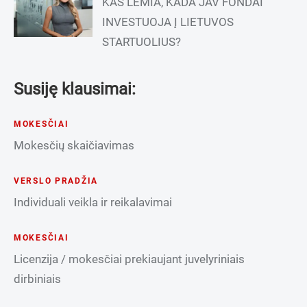
KAS LEMIA, KADA JAV FONDAI
INVESTUOJA Į LIETUVOS
STARTUOLIUS?
Susiję klausimai:
MOKESČIAI
Mokesčių skaičiavimas
VERSLO PRADŽIA
Individuali veikla ir reikalavimai
MOKESČIAI
Licenzija / mokesčiai prekiaujant juvelyriniais
dirbiniais