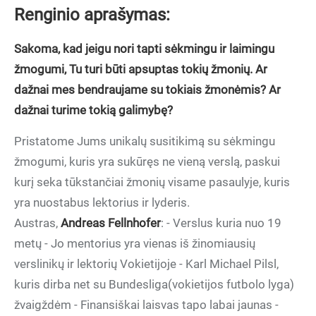
Renginio aprašymas:
Sakoma, kad jeigu nori tapti sėkmingu ir laimingu
žmogumi, Tu turi būti apsuptas tokių žmonių. Ar
dažnai mes bendraujame su tokiais žmonėmis? Ar
dažnai turime tokią galimybę?
Pristatome Jums unikalų susitikimą su sėkmingu
žmogumi, kuris yra sukūręs ne vieną verslą, paskui
kurį seka tūkstančiai žmonių visame pasaulyje, kuris
yra nuostabus lektorius ir lyderis.
Austras,
Andreas Fellnhofer
: - Verslus kuria nuo 19
metų - Jo mentorius yra vienas iš žinomiausių
verslinikų ir lektorių Vokietijoje - Karl Michael Pilsl,
kuris dirba net su Bundesliga(vokietijos futbolo lyga)
žvaigždėm - Finansiškai laisvas tapo labai jaunas -