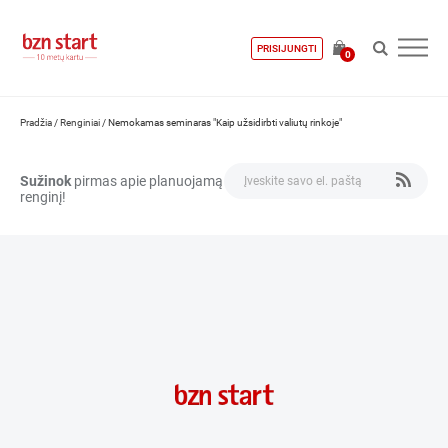
PRISIJUNGTI
0
Pradžia
/
Renginiai
/
Nemokamas seminaras "Kaip užsidirbti valiutų rinkoje"
Sužinok
pirmas apie planuojamą
renginį!