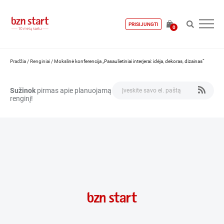
PRISIJUNGTI
0
Pradžia
/
Renginiai
/
Mokslinė konferencija „Pasaulietiniai interjerai: idėja, dekoras, dizainas“
Sužinok
pirmas apie planuojamą
renginį!