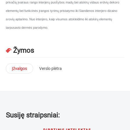
privačių įvairaus rango interjerų puošybos madų bei atskirų vidaus erdvių dekoro
elementų bei funkcinės įrangos tyrimų pristatymo iki šiandienos interjero dizaino
srovių aptarimo. Nuo interjero, kaip visumos atskleidimo iki atskirų elementų
tarpusavio dermės parodymo.
Žymos
Įžvalgos
Verslo plėtra
Susiję straipsniai:
DIRBTINIS INTELEKTAS