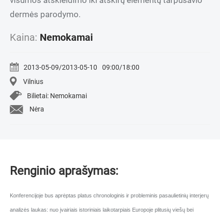
visumos atskleidimo iki atskirų elementų tarpusavio
dermės parodymo.
Kaina:
Nemokamai
2013-05-09/2013-05-10
09:00/18:00
Vilnius
Bilietai: Nemokamai
Nėra
Renginio aprašymas:
Konferencijoje bus aprėptas platus chronologinis ir probleminis pasaulietinių interjerų
analizės laukas: nuo įvairiais istoriniais laikotarpiais Europoje plitusių viešų bei