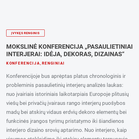
ĮVYKĘS RENGINIS
MOKSLINĖ KONFERENCIJA „PASAULIETINIAI
INTERJERAI: IDĖJA, DEKORAS, DIZAINAS“
KONFERENCIJA
,
RENGINIAI
Konferencijoje bus aprėptas platus chronologinis ir
probleminis pasaulietinių interjerų analizės laukas:
nuo įvairiais istoriniais laikotarpiais Europoje plitusių
viešų bei privačių įvairaus rango interjerų puošybos
madų bei atskirų vidaus erdvių dekoro elementų bei
funkcinės įrangos tyrimų pristatymo iki šiandienos
interjero dizaino srovių aptarimo. Nuo interjero, kaip