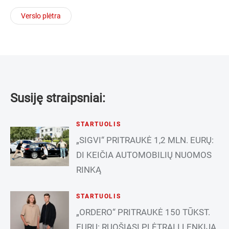
Verslo plėtra
Susiję straipsniai:
STARTUOLIS
„SIGVI“ PRITRAUKĖ 1,2 MLN. EURŲ:
DI KEIČIA AUTOMOBILIŲ NUOMOS
RINKĄ
STARTUOLIS
„ORDERO“ PRITRAUKĖ 150 TŪKST.
EURŲ: RUOŠIASI PLĖTRAI Į LENKIJĄ