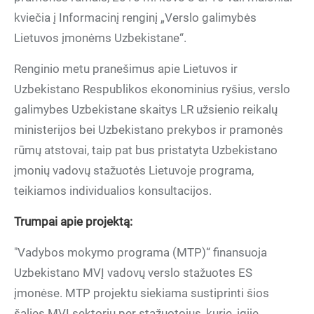
kviečia į Informacinį renginį „Verslo galimybės
Lietuvos įmonėms Uzbekistane“.
Renginio metu pranešimus apie Lietuvos ir
Uzbekistano Respublikos ekonominius ryšius, verslo
galimybes Uzbekistane skaitys LR užsienio reikalų
ministerijos bei Uzbekistano prekybos ir pramonės
rūmų atstovai, taip pat bus pristatyta Uzbekistano
įmonių vadovų stažuotės Lietuvoje programa,
teikiamos individualios konsultacijos.
Trumpai apie projektą:
"Vadybos mokymo programa (MTP)“ finansuoja
Uzbekistano MVĮ vadovų verslo stažuotes ES
įmonėse. MTP projektu siekiama sustiprinti šios
šalies MVĮ sektorių per stažuotojus, kurie, įgiję