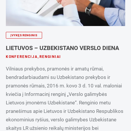
ĮVYKĘS RENGINIS
LIETUVOS – UZBEKISTANO VERSLO DIENA
KONFERENCIJA
,
RENGINIAI
Vilniaus prekybos, pramonės ir amatų rūmai,
bendradarbiaudami su Uzbekistano prekybos ir
pramonės rūmais, 2016 m. kovo 3 d. 10 val. maloniai
kviečia į Informacinį renginį „Verslo galimybės
Lietuvos įmonėms Uzbekistane“. Renginio metu
pranešimus apie Lietuvos ir Uzbekistano Respublikos
ekonominius ryšius, verslo galimybes Uzbekistane
skaitys LR užsienio reikalų ministerijos bei