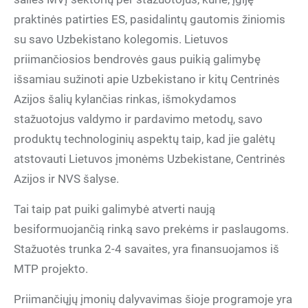
praktinės patirties ES, pasidalintų gautomis žiniomis
su savo Uzbekistano kolegomis. Lietuvos
priimančiosios bendrovės gaus puikią galimybę
išsamiau sužinoti apie Uzbekistano ir kitų Centrinės
Azijos šalių kylančias rinkas, išmokydamos
stažuotojus valdymo ir pardavimo metodų, savo
produktų technologinių aspektų taip, kad jie galėtų
atstovauti Lietuvos įmonėms Uzbekistane, Centrinės
Azijos ir NVS šalyse.
Tai taip pat puiki galimybė atverti naują
besiformuojančią rinką savo prekėms ir paslaugoms.
Stažuotės trunka 2-4 savaites, yra finansuojamos iš
MTP projekto.
Priimančiųjų įmonių dalyvavimas šioje programoje yra