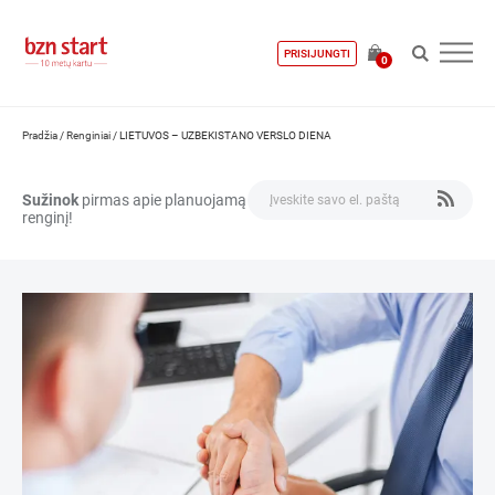
PRISIJUNGTI
0
Pradžia
/
Renginiai
/
LIETUVOS – UZBEKISTANO VERSLO DIENA
Sužinok
pirmas apie planuojamą
renginį!