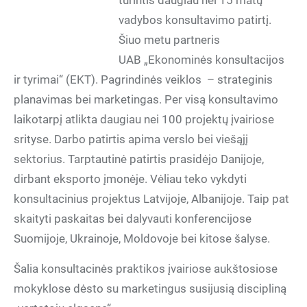
turintis daugiau nei 15 matų
vadybos konsultavimo patirtį.
Šiuo metu partneris
UAB „Ekonominės konsultacijos
ir tyrimai“ (EKT). Pagrindinės veiklos – strateginis
planavimas bei marketingas. Per visą konsultavimo
laikotarpį atlikta daugiau nei 100 projektų įvairiose
srityse. Darbo patirtis apima verslo bei viešąjį
sektorius. Tarptautinė patirtis prasidėjo Danijoje,
dirbant eksporto įmonėje. Vėliau teko vykdyti
konsultacinius projektus Latvijoje, Albanijoje. Taip pat
skaityti paskaitas bei dalyvauti konferencijose
Suomijoje, Ukrainoje, Moldovoje bei kitose šalyse.
Šalia konsultacinės praktikos įvairiose aukštosiose
mokyklose dėsto su marketingus susijusią discipliną