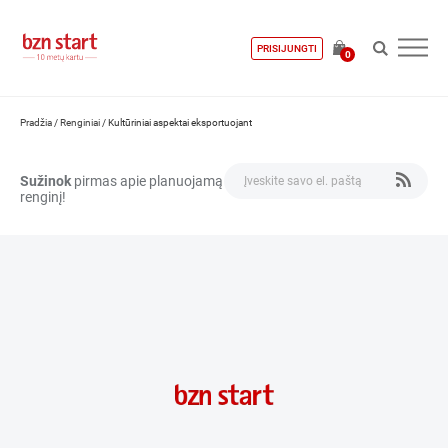
PRISIJUNGTI
0
Pradžia
/
Renginiai
/
Kultūriniai aspektai eksportuojant
Sužinok
pirmas apie planuojamą
renginį!