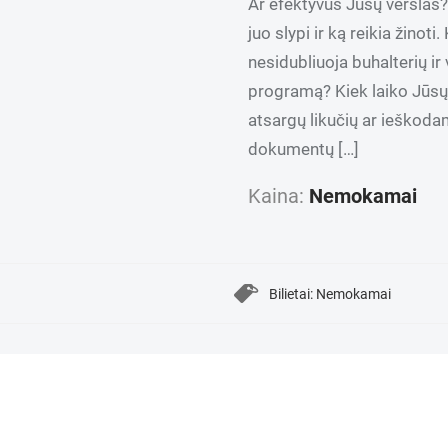
Ar efektyvus Jūsų verslas?
juo slypi ir ką reikia žino
nesidubliuoja buhalterių ir
programą? Kiek laiko Jūsų
atsargų likučių ar ieškoda
dokumentų […]
Kaina:
Nemokamai
Bilietai: Nemokamai