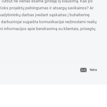
 Turbūt ne vienas esame girdėję šį klausimą. Kas po
ti. Koks projektų pelningumas ir atsargų savikainos? Ar
 vadybininkų darbas įvedant sąskaitas į buhalterinę
 darbuotojai sugaišta komunikacijai nežinodami realių
mi informacijos apie bendravimą su klientais, prisegtų
Nėra