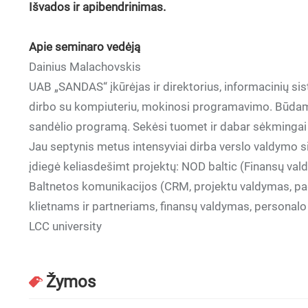
Išvados ir apibendrinimas.
Apie seminaro vedėją
Dainius Malachovskis
UAB „SANDAS“ įkūrėjas ir direktorius, informacinių si
dirbo su kompiuteriu, mokinosi programavimo. Būdamas
sandėlio programą. Sekėsi tuomet ir dabar sėkmingai
Jau septynis metus intensyviai dirba verslo valdymo s
įdiegė keliasdešimt projektų: NOD baltic (Finansų v
Baltnetos komunikacijos (CRM, projektu valdymas, pa
klietnams ir partneriams, finansų valdymas, personal
LCC university
Žymos