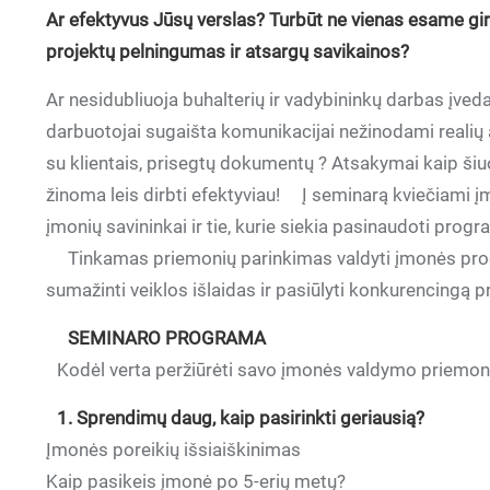
Ar efektyvus Jūsų verslas? Turbūt ne vienas esame girdė
projektų pelningumas ir atsargų savikainos?
Ar nesidubliuoja buhalterių ir vadybininkų darbas įved
darbuotojai sugaišta komunikacijai nežinodami realių
su klientais, prisegtų dokumentų ? Atsakymai kaip šiu
žinoma leis dirbti efektyviau! Į seminarą kviečiami įmon
įmonių savininkai ir tie, kurie siekia pasinaudoti pro
Tinkamas priemonių parinkimas valdyti įmonės proce
sumažinti veiklos išlaidas ir pasiūlyti konkurencingą p
SEMINARO PROGRAMA
Kodėl verta peržiūrėti savo įmonės valdymo priemo
1. Sprendimų daug, kaip pasirinkti geriausią?
Įmonės poreikių išsiaiškinimas
Kaip pasikeis įmonė po 5-erių metų?