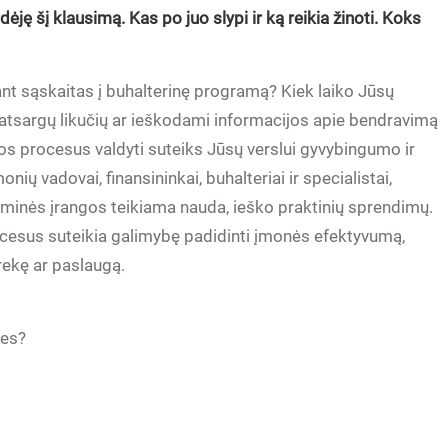
ję šį klausimą. Kas po juo slypi ir ką reikia žinoti. Koks
ant sąskaitas į buhalterinę programą? Kiek laiko Jūsų
 atsargų likučių ar ieškodami informacijos apie bendravimą
os procesus valdyti suteiks Jūsų verslui gyvybingumo ir
ių vadovai, finansininkai, buhalteriai ir specialistai,
graminės įrangos teikiama nauda, ieško praktinių sprendimų.
sus suteikia galimybę padidinti įmonės efektyvumą,
rekę ar paslaugą.
nes?