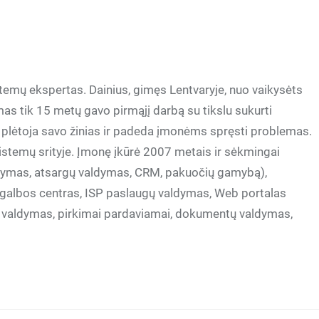
stemų ekspertas. Dainius, gimęs Lentvaryje, nuo vaikysėts
 tik 15 metų gavo pirmąjį darbą su tikslu sukurti
 plėtoja savo žinias ir padeda įmonėms spręsti problemas.
istemų srityje. Įmonę įkūrė 2007 metais ir sėkmingai
aldymas, atsargų valdymas, CRM, pakuočių gamybą),
galbos centras, ISP paslaugų valdymas, Web portalas
o valdymas, pirkimai pardaviamai, dokumentų valdymas,