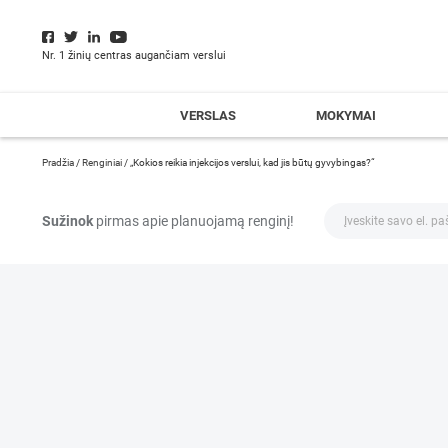
Nr. 1 žinių centras augančiam verslui
VERSLAS
MOKYMAI
Pradžia
/
Renginiai
/
„Kokios reikia injekcijos verslui, kad jis būtų gyvybingas?“
Sužinok
pirmas apie planuojamą renginį!