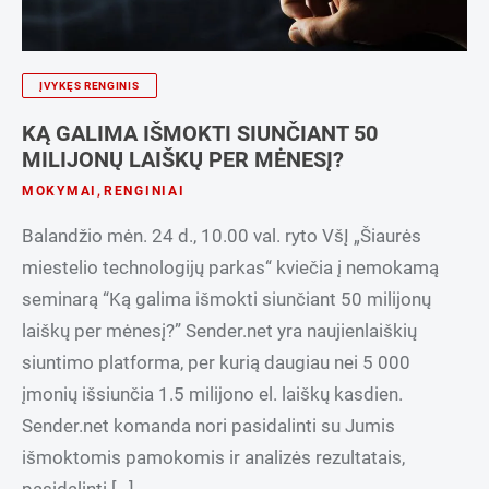
ĮVYKĘS RENGINIS
KĄ GALIMA IŠMOKTI SIUNČIANT 50
MILIJONŲ LAIŠKŲ PER MĖNESĮ?
MOKYMAI
,
RENGINIAI
Balandžio mėn. 24 d., 10.00 val. ryto VšĮ „Šiaurės
miestelio technologijų parkas“ kviečia į nemokamą
seminarą “Ką galima išmokti siunčiant 50 milijonų
laiškų per mėnesį?” Sender.net yra naujienlaiškių
siuntimo platforma, per kurią daugiau nei 5 000
įmonių išsiunčia 1.5 milijono el. laiškų kasdien.
Sender.net komanda nori pasidalinti su Jumis
išmoktomis pamokomis ir analizės rezultatais,