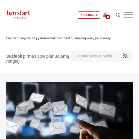
PRISIJUNGTI
0
Pradžia
/
Renginiai
/
Ką galima išmokti siunčiant 50 milijonų laiškų per mėnesį?
Sužinok
pirmas apie planuojamą
renginį!