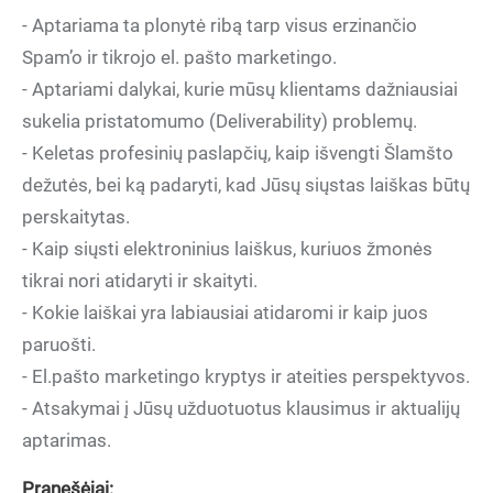
- Aptariama ta plonytė ribą tarp visus erzinančio
Spam’o ir tikrojo el. pašto marketingo.
- Aptariami dalykai, kurie mūsų klientams dažniausiai
sukelia pristatomumo (Deliverability) problemų.
- Keletas profesinių paslapčių, kaip išvengti Šlamšto
dežutės, bei ką padaryti, kad Jūsų siųstas laiškas būtų
perskaitytas.
- Kaip siųsti elektroninius laiškus, kuriuos žmonės
tikrai nori atidaryti ir skaityti.
- Kokie laiškai yra labiausiai atidaromi ir kaip juos
paruošti.
- El.pašto marketingo kryptys ir ateities perspektyvos.
- Atsakymai į Jūsų užduotuotus klausimus ir aktualijų
aptarimas.
Pranešėjai: