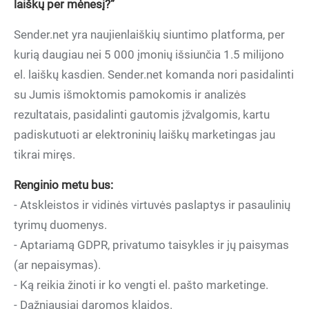
laiškų per mėnesį?”
Sender.net yra naujienlaiškių siuntimo platforma, per
kurią daugiau nei 5 000 įmonių išsiunčia 1.5 milijono
el. laiškų kasdien. Sender.net komanda nori pasidalinti
su Jumis išmoktomis pamokomis ir analizės
rezultatais, pasidalinti gautomis įžvalgomis, kartu
padiskutuoti ar elektroninių laiškų marketingas jau
tikrai miręs.
Renginio metu bus:
- Atskleistos ir vidinės virtuvės paslaptys ir pasaulinių
tyrimų duomenys.
- Aptariamą GDPR, privatumo taisykles ir jų paisymas
(ar nepaisymas).
- Ką reikia žinoti ir ko vengti el. pašto marketinge.
- Dažniausiai daromos klaidos.