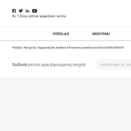
Nr. 1 žinių centras augančiam verslui
VERSLAS
MOKYMAI
Pradžia
/
Renginiai
/
Ką apie būsto kreditus ir finansinius įrankius turi žinoti KIEKVIENAS?
Sužinok
pirmas apie planuojamą renginį!