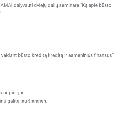
MAI dalyvauti dviejų dalių seminare "Ką apie būsto
"
ni valdant būsto kreditą kreditą ir asmeninius finansus“
tą ir pinigus.
ti galite jau šiandien.