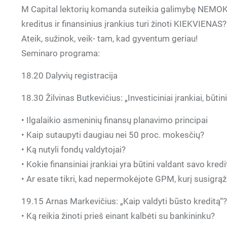
M Capital lektorių komanda suteikia galimybę NEMOKA
kreditus ir finansinius įrankius turi žinoti KIEKVIENAS?
Ateik, sužinok, veik- tam, kad gyventum geriau!
Seminaro programa:
18.20 Dalyvių registracija
18.30 Žilvinas Butkevičius: „Investiciniai įrankiai, būti
• Ilgalaikio asmeninių finansų planavimo principai
• Kaip sutaupyti daugiau nei 50 proc. mokesčių?
• Ką nutyli fondų valdytojai?
• Kokie finansiniai įrankiai yra būtini valdant savo kredi
• Ar esate tikri, kad nepermokėjote GPM, kurį susigrąžin
19.15 Arnas Markevičius: „Kaip valdyti būsto kreditą“?
• Ką reikia žinoti prieš einant kalbėti su bankininku?