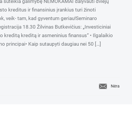
da suteikia galimybę NEMOKAMAI dalyvauti dviejų
o kreditus ir finansinius įrankius turi žinoti
k, veik- tam, kad gyventum geriau!Seminaro
istracija 18.30 Žilvinas Butkevičius: „Investiciniai
to kreditą kreditą ir asmeninius finansus“ • Ilgalaikio
o principai• Kaip sutaupyti daugiau nei 50 […]
Nėra