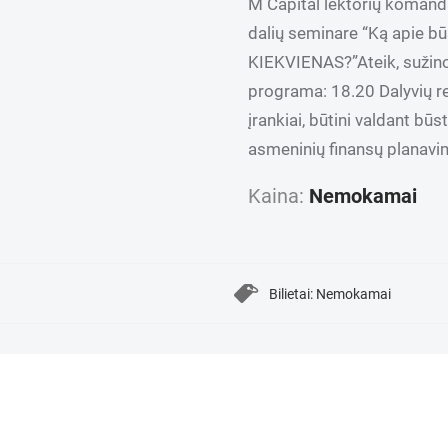
M Capital lektorių koman
dalių seminare “Ką apie būst
KIEKVIENAS?”Ateik, sužino
programa: 18.20 Dalyvių reg
įrankiai, būtini valdant būs
asmeninių finansų planavim
Kaina:
Nemokamai
Bilietai: Nemokamai