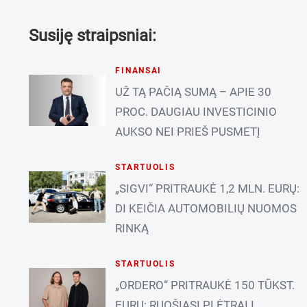
Susiję straipsniai:
FINANSAI
UŽ TĄ PAČIĄ SUMĄ – APIE 30
PROC. DAUGIAU INVESTICINIO
AUKSO NEI PRIEŠ PUSMETĮ
STARTUOLIS
„SIGVI“ PRITRAUKĖ 1,2 MLN. EURŲ:
DI KEIČIA AUTOMOBILIŲ NUOMOS
RINKĄ
STARTUOLIS
„ORDERO“ PRITRAUKĖ 150 TŪKST.
EURŲ: RUOŠIASI PLĖTRAI Į